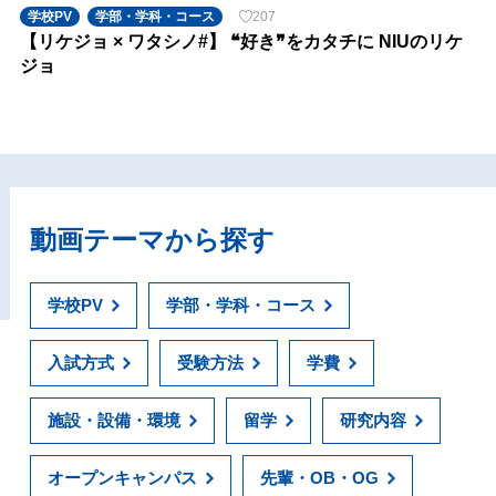
学校PV
学部・学科・コース
207
【リケジョ × ワタシノ#】 ❝好き❞をカタチに NIUのリケ
ジョ
動画テーマから探す
学校PV
学部・学科・コース
入試方式
受験方法
学費
施設・設備・環境
留学
研究内容
オープンキャンパス
先輩・OB・OG