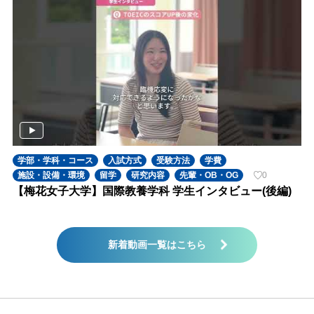
学部・学科・コース
入試方式
受験方法
学費
施設・設備・環境
留学
研究内容
先輩・OB・OG
0
【梅花女子大学】国際教養学科 学生インタビュー(後編)
新着動画一覧はこちら