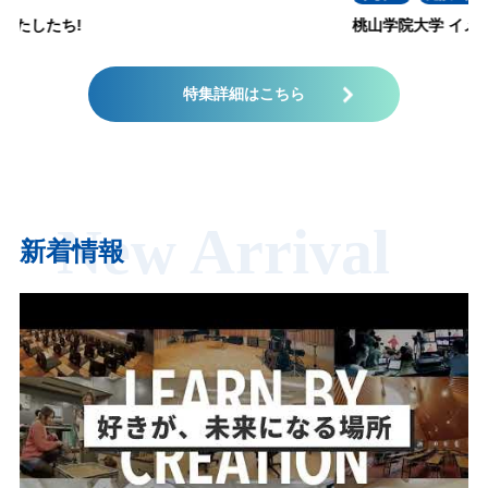
桃山学院大学 イメージムービー
特集詳細はこちら
New Arrival
新着情報