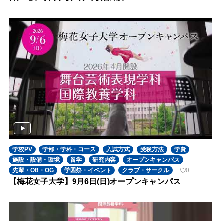
学校PV
学部・学科・コース
入試方式
受験方法
学費
施設・設備・環境
留学
研究内容
オープンキャンパス
先輩・OB・OG
学園祭・イベント
クラブ・サークル
0
【梅花女子大学】9月6日(日)オープンキャンパス