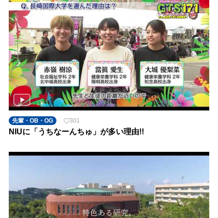
先輩・OB・OG
301
NIUに「うちなーんちゅ」が多い理由!!