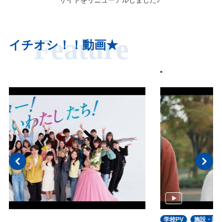
サイトをリニューアルしました♪
Feature
イチオシ！！動画★
学校PV
施設・設備・環境
留学
1