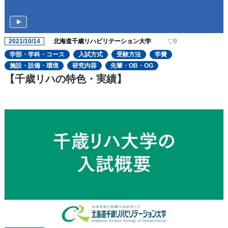
2021/10/14
北海道千歳リハビリテーション大学
0
学部・学科・コース
入試方式
受験方法
学費
施設・設備・環境
研究内容
先輩・OB・OG
【千歳リハの特色・実績】