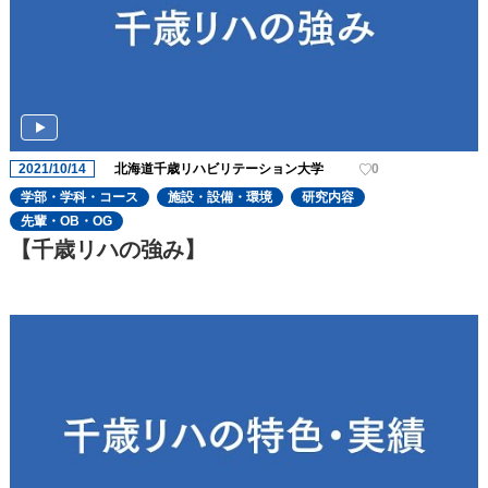
2021/10/14
北海道千歳リハビリテーション大学
0
学部・学科・コース
施設・設備・環境
研究内容
先輩・OB・OG
【千歳リハの強み】