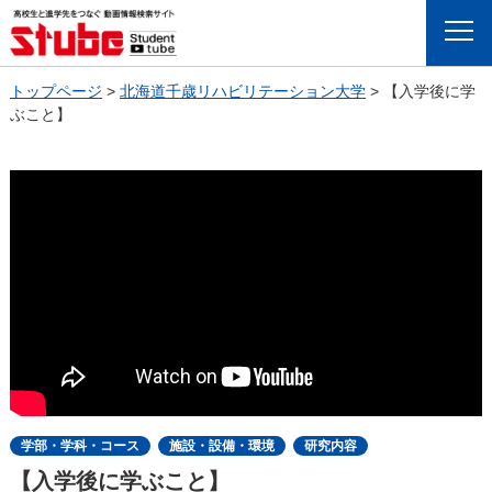
Menu
トップページ
>
北海道千歳リハビリテーション大学
>
【入学後に学
ぶこと】
学部・学科・コース
施設・設備・環境
研究内容
【入学後に学ぶこと】