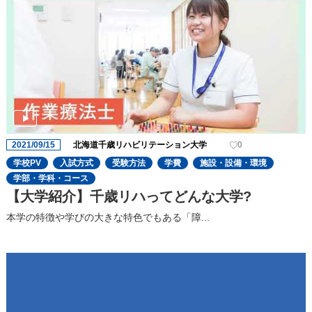
2021/09/15
北海道千歳リハビリテーション大学
0
学校PV
入試方式
受験方法
学費
施設・設備・環境
学部・学科・コース
【大学紹介】千歳リハってどんな大学?
本学の特徴や学びの大きな特色でもある「障...