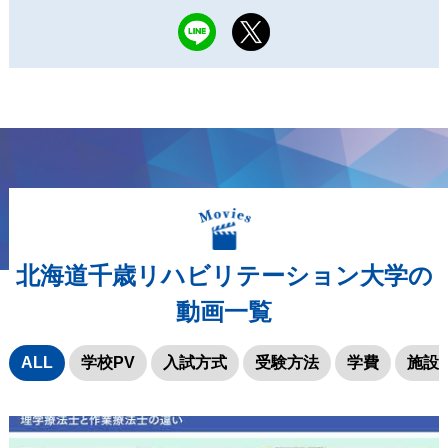
北海道千歳リハビリテーション大学の
動画一覧
ALL
学校PV
入試方式
受験方法
学費
施設