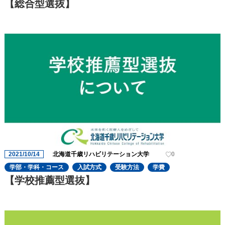
【総合型選抜】
2021/10/14
北海道千歳リハビリテーション大学
0
学部・学科・コース
入試方式
受験方法
学費
【学校推薦型選抜】