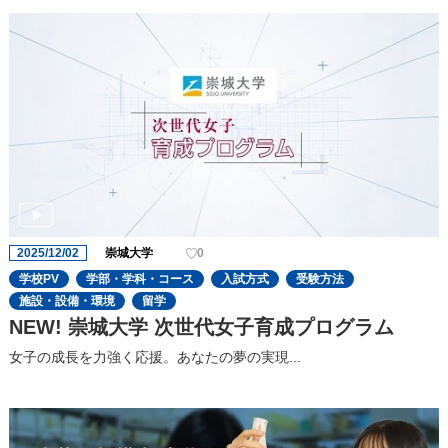
2025/12/02
崇城大学
0
学校PV
学部・学科・コース
入試方式
受験方法
施設・設備・環境
留学
NEW! 崇城大学 次世代女子育成プログラム
女子の成長を力強く応援。あなたの夢の実現...