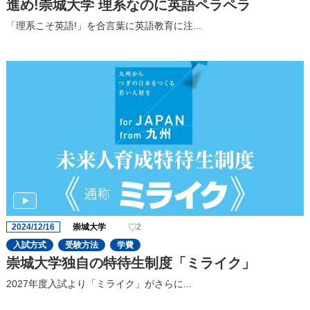
進め!崇城大学 理系なのに英語ペラペラ
「理系こそ英語!」を合言葉に英語教育に注...
2024/12/16
崇城大学
2
入試方式
受験方法
学費
崇城大学独自の特待生制度「ミライク」
2027年度入試より「ミライク」がさらに...