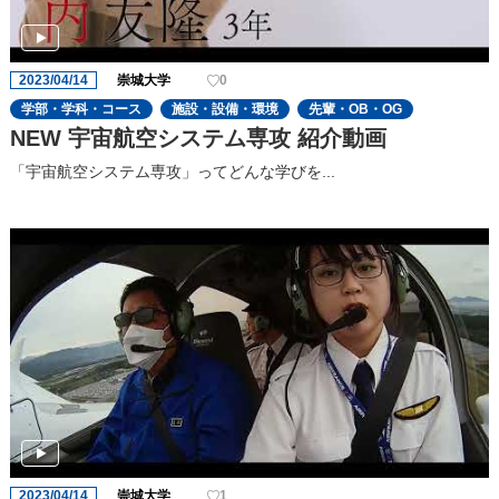
2023/04/14
崇城大学
0
学部・学科・コース
施設・設備・環境
先輩・OB・OG
NEW 宇宙航空システム専攻 紹介動画
「宇宙航空システム専攻」ってどんな学びを...
2023/04/14
崇城大学
1