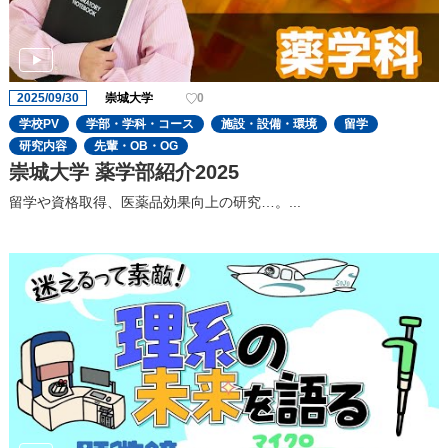
2025/09/30
崇城大学
0
学校PV
学部・学科・コース
施設・設備・環境
留学
研究内容
先輩・OB・OG
崇城大学 薬学部紹介2025
留学や資格取得、医薬品効果向上の研究…。...