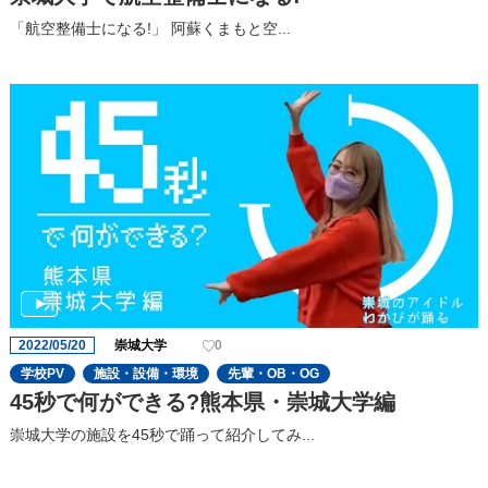
「航空整備士になる!」 阿蘇くまもと空...
2022/05/20
崇城大学
0
学校PV
施設・設備・環境
先輩・OB・OG
45秒で何ができる?熊本県・崇城大学編
崇城大学の施設を45秒で踊って紹介してみ...