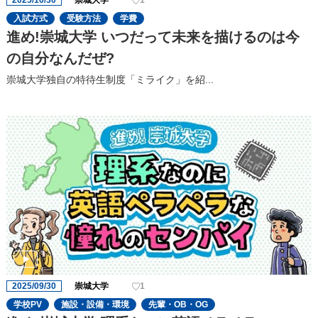
2025/10/30
崇城大学
1
入試方式
受験方法
学費
進め!崇城大学 いつだって未来を描けるのは今
の自分なんだぜ?
崇城大学独自の特待生制度「ミライク」を紹...
2025/09/30
崇城大学
1
学校PV
施設・設備・環境
先輩・OB・OG