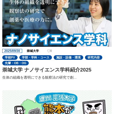
2025/09/30
崇城大学
0
学校PV
学部・学科・コース
施設・設備・環境
研究内容
先輩・OB・OG
崇城大学 ナノサイエンス学科紹介2025
生体の組織を透明にできる観察法の研究で創...