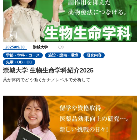
2025/09/30
崇城大学
0
学部・学科・コース
施設・設備・環境
研究内容
先輩・OB・OG
崇城大学 生物生命学科紹介2025
薬が体内でどう働くかナノレベルで分析して...