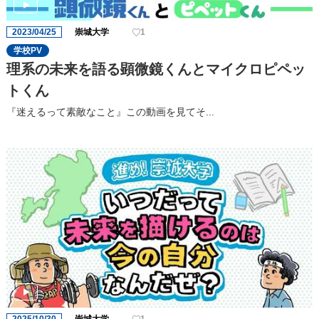
2023/04/25
崇城大学
1
学校PV
理系の未来を語る顕微鏡くんとマイクロピペッ
トくん
『迷えるって素敵なこと』この動画を見てそ...