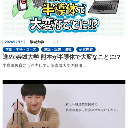
2024/12/16
崇城大学
1
学部・学科・コース
施設・設備・環境
研究内容
進め!崇城大学 熊本が半導体で大変なことに!?
半導体教育にも注力している崇城大学の特徴...