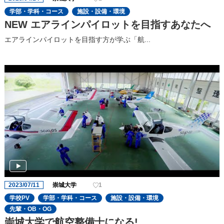
学部・学科・コース
施設・設備・環境
NEW エアラインパイロットを目指すあなたへ
エアラインパイロットを目指す方が学ぶ「航...
2023/07/11
崇城大学
1
学校PV
学部・学科・コース
施設・設備・環境
先輩・OB・OG
崇城大学で航空整備士になる!