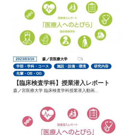
2023/03/10
森ノ宮医療大学
1
学部・学科・コース
施設・設備・環境
研究内容
先輩・OB・OG
【臨床検査学科】授業潜入レポート
森ノ宮医療大学 臨床検査学科授業潜入動画...