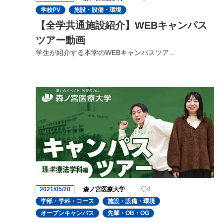
学校PV
施設・設備・環境
【全学共通施設紹介】WEBキャンパス
ツアー動画
学生が紹介する本学のWEBキャンパスツア...
2021/05/20
森ノ宮医療大学
0
学部・学科・コース
施設・設備・環境
オープンキャンパス
先輩・OB・OG