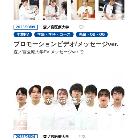
2023/03/09
森ノ宮医療大学
1
学校PV
学部・学科・コース
先輩・OB・OG
プロモーションビデオ/メッセージver.
森ノ宮医療大学PV メッセージver.で...
2023/08/24
森ノ宮医療大学
2