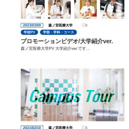
2023/03/09
森ノ宮医療大学
6
学校PV
学部・学科・コース
プロモーションビデオ/大学紹介ver.
森ノ宮医療大学PV 大学紹介ver.です...
2021/02/10
森ノ宮医療大学
6