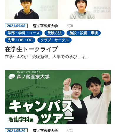
2021/09/08
森ノ宮医療大学
0
学部・学科・コース
受験方法
施設・設備・環境
先輩・OB・OG
クラブ・サークル
在学生トークライブ
在学生4名が「受験勉強、大学での学び、キ...
2021/05/20
森ノ宮医療大学
1