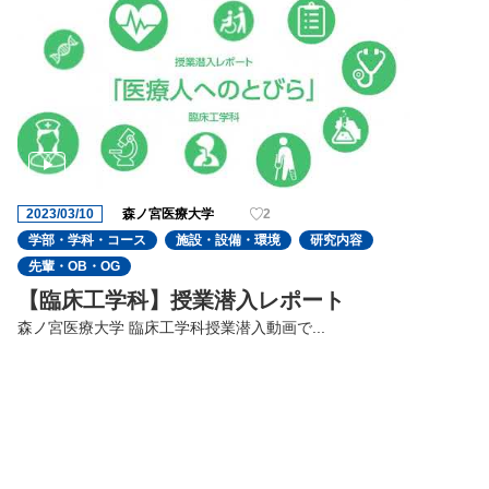
2023/03/10
森ノ宮医療大学
2
学部・学科・コース
施設・設備・環境
研究内容
先輩・OB・OG
【臨床工学科】授業潜入レポート
森ノ宮医療大学 臨床工学科授業潜入動画で...