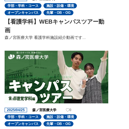
学部・学科・コース
施設・設備・環境
オープンキャンパス
先輩・OB・OG
【看護学科】WEBキャンパスツアー動
画
森ノ宮医療大学 看護学科施設紹介動画です...
2025/04/25
森ノ宮医療大学
0
学部・学科・コース
施設・設備・環境
オープンキャンパス
先輩・OB・OG