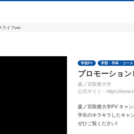
イフver.
学校PV
学部・学科・コース
プロモーションビ
森ノ宮医療大学
公式サイト：https://www.mor
森ノ宮医療大学PV キャン
学生のキラキラしたキャ
ぜひご覧ください!