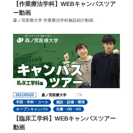
【作業療法学科】WEBキャンパスツア
ー動画
森ノ宮医療大学 作業療法学科施設紹介動画...
2021/05/20
森ノ宮医療大学
0
学部・学科・コース
施設・設備・環境
オープンキャンパス
先輩・OB・OG
【臨床工学科】WEBキャンパスツアー
動画