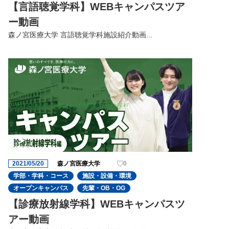
【言語聴覚学科】WEBキャンパスツア
ー動画
森ノ宮医療大学 言語聴覚学科施設紹介動画...
2021/05/20
森ノ宮医療大学
0
学部・学科・コース
施設・設備・環境
オープンキャンパス
先輩・OB・OG
【診療放射線学科】WEBキャンパスツ
アー動画