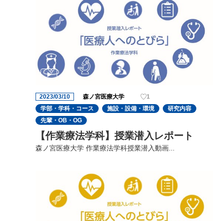
2023/03/10
森ノ宮医療大学
1
学部・学科・コース
施設・設備・環境
研究内容
先輩・OB・OG
【作業療法学科】授業潜入レポート
森ノ宮医療大学 作業療法学科授業潜入動画...