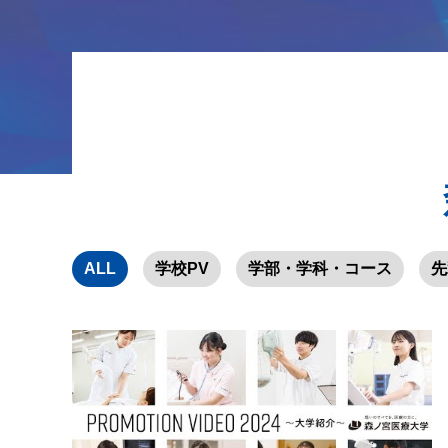
ALL
学校PV
学部・学科・コース
先