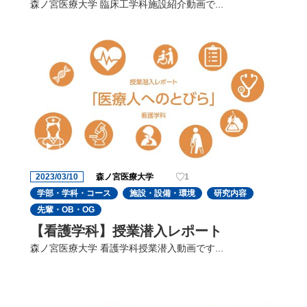
森ノ宮医療大学 臨床工学科施設紹介動画で...
2023/03/10
森ノ宮医療大学
1
学部・学科・コース
施設・設備・環境
研究内容
先輩・OB・OG
【看護学科】授業潜入レポート
森ノ宮医療大学 看護学科授業潜入動画です...