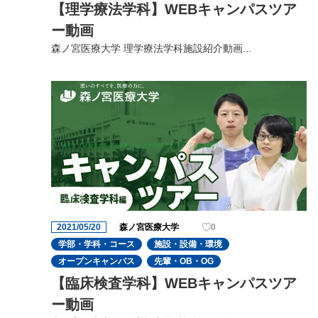
【理学療法学科】WEBキャンパスツア
ー動画
森ノ宮医療大学 理学療法学科施設紹介動画...
2021/05/20
森ノ宮医療大学
0
学部・学科・コース
施設・設備・環境
オープンキャンパス
先輩・OB・OG
【臨床検査学科】WEBキャンパスツア
ー動画