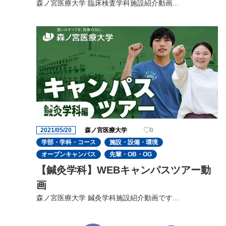
森ノ宮医療大学 臨床検査学科施設紹介動画...
2021/05/20
森ノ宮医療大学
0
学部・学科・コース
施設・設備・環境
オープンキャンパス
先輩・OB・OG
【鍼灸学科】WEBキャンパスツアー動
画
森ノ宮医療大学 鍼灸学科施設紹介動画です...