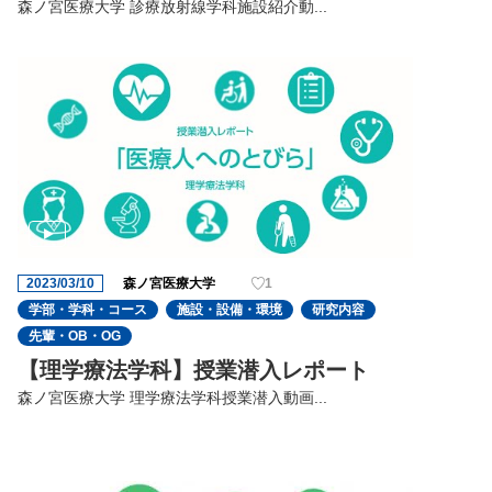
森ノ宮医療大学 診療放射線学科施設紹介動...
2023/03/10
森ノ宮医療大学
1
学部・学科・コース
施設・設備・環境
研究内容
先輩・OB・OG
【理学療法学科】授業潜入レポート
森ノ宮医療大学 理学療法学科授業潜入動画...