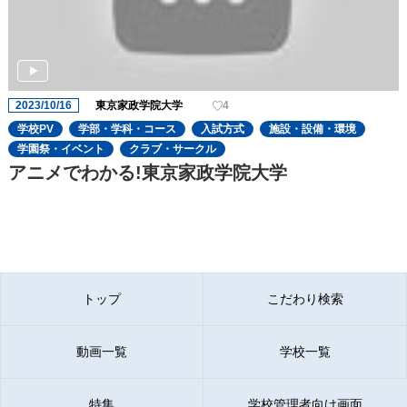
2023/10/16
東京家政学院大学
4
学校PV
学部・学科・コース
入試方式
施設・設備・環境
学園祭・イベント
クラブ・サークル
アニメでわかる!東京家政学院大学
トップ
こだわり検索
動画一覧
学校一覧
特集
学校管理者向け画面