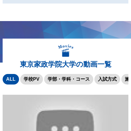
東京家政学院大学の動画一覧
ALL
学校PV
学部・学科・コース
入試方式
施