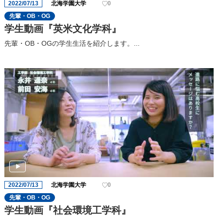
2022/07/13
北海学園大学
0
先輩・OB・OG
学生動画『英米文化学科』
先輩・OB・OGの学生生活を紹介します。...
2022/07/13
北海学園大学
0
先輩・OB・OG
学生動画『社会環境工学科』