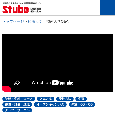
Menu
トップページ
>
摂南大学
>
摂南大学Q&A
学部・学科・コース
入試方式
受験方法
学費
施設・設備・環境
オープンキャンパス
先輩・OB・OG
クラブ・サークル