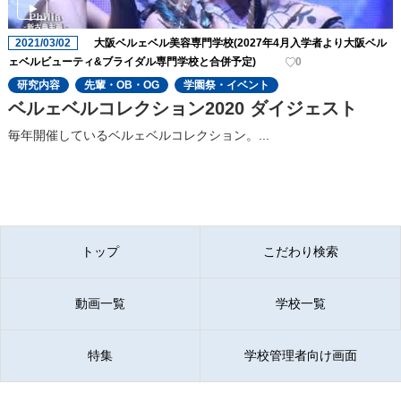
2021/03/02
大阪ベルェベル美容専門学校(2027年4月入学者より大阪ベル
ェベルビューティ&ブライダル専門学校と合併予定)
0
研究内容
先輩・OB・OG
学園祭・イベント
ベルェベルコレクション2020 ダイジェスト
毎年開催しているベルェベルコレクション。...
トップ
こだわり検索
動画一覧
学校一覧
特集
学校管理者向け画面