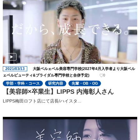
2021/03/13
大阪ベルェベル美容専門学校(2027年4月入学者より大阪ベル
ェベルビューティ&ブライダル専門学校と合併予定)
0
学部・学科・コース
研究内容
先輩・OB・OG
【美容師×卒業生】LIPPS 内海彰人さん
LIPPS梅田ロフト店にて店長/ハイスタ...