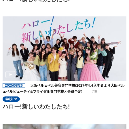
2025/08/26
大阪ベルェベル美容専門学校(2027年4月入学者より大阪ベル
ェベルビューティ&ブライダル専門学校と合併予定)
0
学校PV
ハロー!新しいわたしたち!