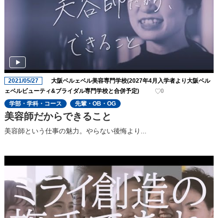
2021/05/27
大阪ベルェベル美容専門学校(2027年4月入学者より大阪ベル
ェベルビューティ&ブライダル専門学校と合併予定)
0
学部・学科・コース
先輩・OB・OG
美容師だからできること
美容師という仕事の魅力。やらない後悔より...