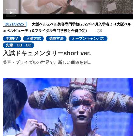
2021/02/25
大阪ベルェベル美容専門学校(2027年4月入学者より大阪ベル
ェベルビューティ&ブライダル専門学校と合併予定)
0
学校PV
入試方式
受験方法
オープンキャンパス
先輩・OB・OG
入試ドキュメンタリーshort ver.
美容・ブライダルの世界で、新しい価値を創...