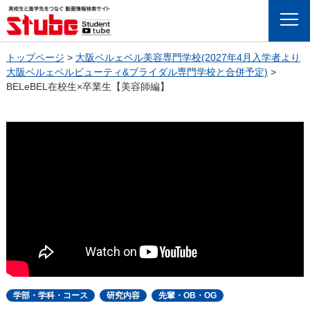
Menu
トップページ
>
大阪ベルェベル美容専門学校(2027年4月入学者より
大阪ベルェベルビューティ&ブライダル専門学校と合併予定)
>
BELeBEL在校生×卒業生【美容師編】
学部・学科・コース
研究内容
先輩・OB・OG