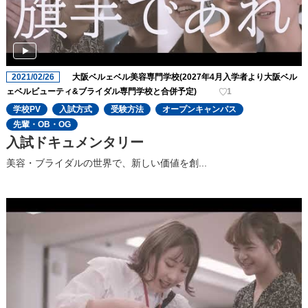
2021/02/26
大阪ベルェベル美容専門学校(2027年4月入学者より大阪ベル
ェベルビューティ&ブライダル専門学校と合併予定)
1
学校PV
入試方式
受験方法
オープンキャンパス
先輩・OB・OG
入試ドキュメンタリー
美容・ブライダルの世界で、新しい価値を創...