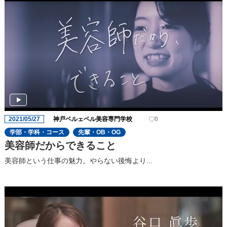
2021/05/27
神戸ベルェベル美容専門学校
0
学部・学科・コース
先輩・OB・OG
美容師だからできること
美容師という仕事の魅力。やらない後悔より...