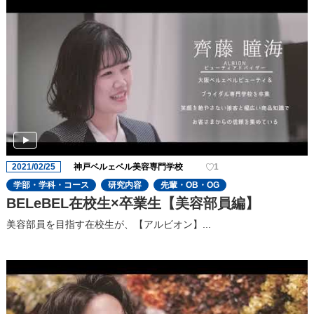
2021/02/25
神戸ベルェベル美容専門学校
1
学部・学科・コース
研究内容
先輩・OB・OG
BELeBEL在校生×卒業生【美容部員編】
美容部員を目指す在校生が、【アルビオン】...