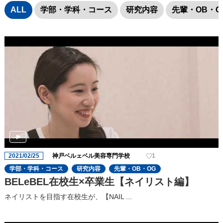
ALL
学部・学科・コース
研究内容
先輩・OB・O
2021/02/25
神戸ベルェベル美容専門学校
1
学部・学科・コース
研究内容
先輩・OB・OG
BELeBEL在校生×卒業生【ネイリスト編】
ネイリストを目指す在校生が、【NAIL ...