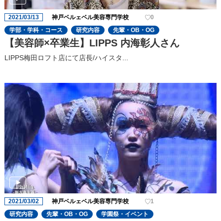
2021/03/13
神戸ベルェベル美容専門学校
0
学部・学科・コース
研究内容
先輩・OB・OG
【美容師×卒業生】LIPPS 内海彰人さん
LIPPS梅田ロフト店にて店長/ハイスタ...
2021/03/02
神戸ベルェベル美容専門学校
1
研究内容
先輩・OB・OG
学園祭・イベント