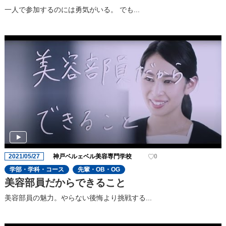
一人で参加するのには勇気がいる。 でも...
2021/05/27
神戸ベルェベル美容専門学校
0
学部・学科・コース
先輩・OB・OG
美容部員だからできること
美容部員の魅力。やらない後悔より挑戦する...