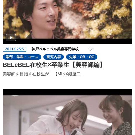
2021/02/25
神戸ベルェベル美容専門学校
1
学部・学科・コース
研究内容
先輩・OB・OG
BELeBEL在校生×卒業生【美容師編】
美容師を目指す在校生が、【MINX銀座二...