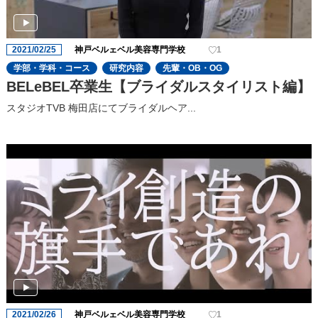
2021/02/25
神戸ベルェベル美容専門学校
1
学部・学科・コース
研究内容
先輩・OB・OG
BELeBEL卒業生【ブライダルスタイリスト編】
スタジオTVB 梅田店にてブライダルヘア...
2021/02/26
神戸ベルェベル美容専門学校
1