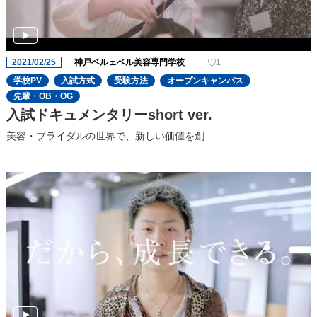
2021/02/25
神戸ベルェベル美容専門学校
1
学校PV
入試方式
受験方法
オープンキャンパス
先輩・OB・OG
入試ドキュメンタリーshort ver.
美容・ブライダルの世界で、新しい価値を創...