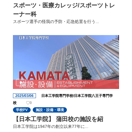
スポーツ・医療カレッジ/スポーツトレ
ーナー科
スポーツ選手の怪我の予防・応急処置を行う...
2025/03/06
日本工学院専門学校/日本工学院八王子専門学
校
0
学校PV
施設・設備・環境
【日本工学院】 蒲田校の施設を紹
日本工学院は1947年の創立以来77年に...