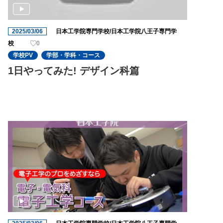
2025/03/06
日本工学院専門学校/日本工学院八王子専門学
校
0
学校PV
学部・学科・コース
1日やってみた! デザイン科篇