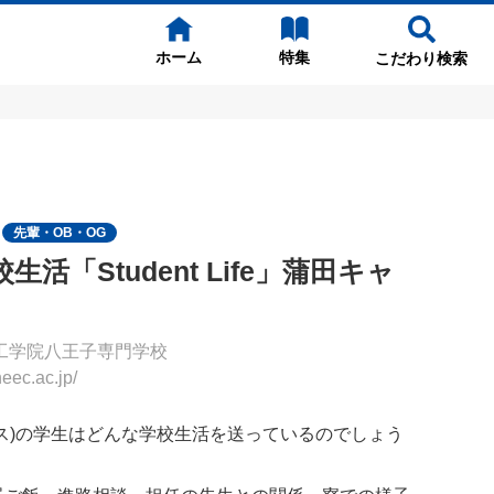
ホーム
特集
こだわり検索
先輩・OB・OG
活「Student Life」蒲田キャ
工学院八王子専門学校
c.ac.jp/
ス)の学生はどんな学校生活を送っているのでしょう