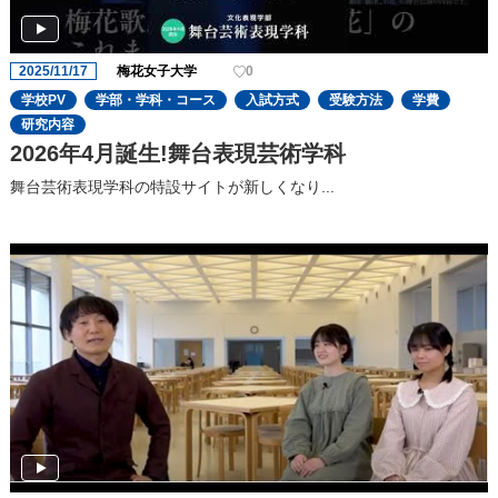
2025/11/17
梅花女子大学
0
学校PV
学部・学科・コース
入試方式
受験方法
学費
研究内容
2026年4月誕生!舞台表現芸術学科
舞台芸術表現学科の特設サイトが新しくなり...