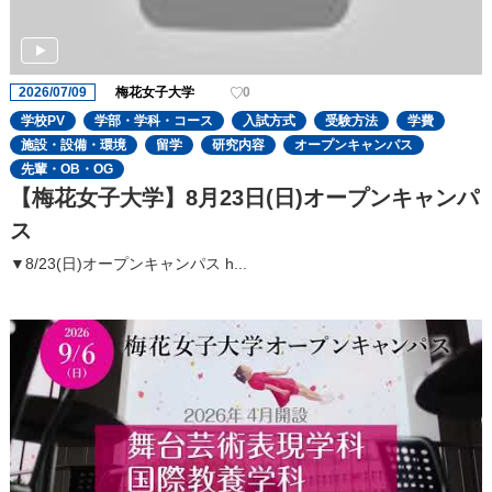
2026/07/09
梅花女子大学
0
学校PV
学部・学科・コース
入試方式
受験方法
学費
施設・設備・環境
留学
研究内容
オープンキャンパス
先輩・OB・OG
【梅花女子大学】8月23日(日)オープンキャンパ
ス
▼8/23(日)オープンキャンパス h...