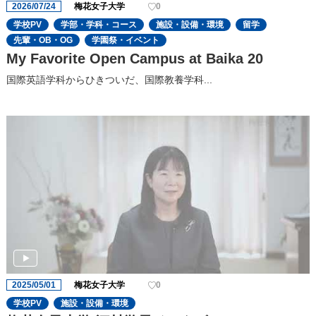
2026/07/24
梅花女子大学
0
学校PV
学部・学科・コース
施設・設備・環境
留学
先輩・OB・OG
学園祭・イベント
My Favorite Open Campus at Baika 20
国際英語学科からひきついだ、国際教養学科...
2025/05/01
梅花女子大学
0
学校PV
施設・設備・環境