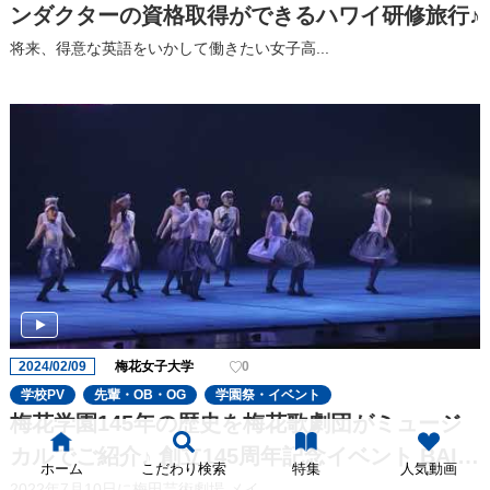
ンダクターの資格取得ができるハワイ研修旅行♪
将来、得意な英語をいかして働きたい女子高...
2024/02/09
梅花女子大学
0
学校PV
先輩・OB・OG
学園祭・イベント
梅花学園145年の歴史を梅花歌劇団がミュージ
カルでご紹介♪ 創立145周年記念イベント BAIK
ホーム
こだわり検索
特集
人気動画
A HISTORY 梅花歌劇団「劇団この花」 in 梅田
2022年7月10日に梅田芸術劇場 メイ...