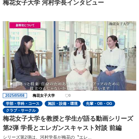
梅花女子大学 河村学長インタビュー
2025/05/08
梅花女子大学
0
学部・学科・コース
施設・設備・環境
先輩・OB・OG
クラブ・サークル
梅花女子大学を教授と学生が語る動画シリーズ
第2弾 学長とエレガンスキャスト対談 前編
シリーズ第2弾は、河村学長が梅花の〝エレ...