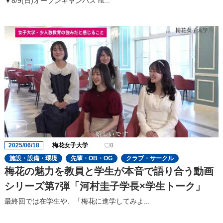
▼8/9(日)オープンキャンパス ht...
2025/06/18
梅花女子大学
0
施設・設備・環境
先輩・OB・OG
クラブ・サークル
梅花の魅力を教員と学生が本音で語り合う動画
シリーズ第7弾「河村圭子学長×学生トーク」
最終回では在学生や、「梅花に進学してみよ...