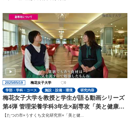
2025/05/19
梅花女子大学
0
学部・学科・コース
施設・設備・環境
研究内容
梅花女子大学を教授と学生が語る動画シリーズ
第4弾 管理栄養学科3年生×副専攻「美と健康の
薬膳学」赤堀真澄先生によるスペシャル対談
【たつの市×うすくち文化研究所×「美と健...