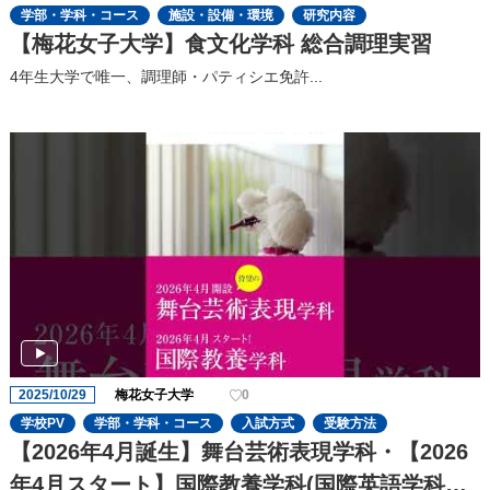
学部・学科・コース
施設・設備・環境
研究内容
【梅花女子大学】食文化学科 総合調理実習
4年生大学で唯一、調理師・パティシエ免許...
2025/10/29
梅花女子大学
0
学校PV
学部・学科・コース
入試方式
受験方法
【2026年4月誕生】舞台芸術表現学科・【2026
年4月スタート】国際教養学科(国際英語学科よ