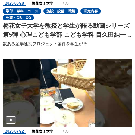
2025/05/28
梅花女子大学
0
学部・学科・コース
施設・設備・環境
研究内容
先輩・OB・OG
梅花女子大学を教授と学生が語る動画シリーズ
第5弾 心理こども学部 こども学科 目久田純一教
授と、目久田ゼミで学ぶ学生2人が、梅花の特
数ある産学連携プロジェクト案件を学生がそ...
色の一つである「産学連携」についてたっぷり
語ってくれました!
2025/07/22
梅花女子大学
0