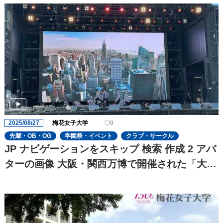
2025/08/27
梅花女子大学
0
先輩・OB・OG
学園祭・イベント
クラブ・サークル
JP ナビゲーションをスキップ 検索 作成 2 アバ
ターの画像 大阪・関西万博で開催された「大阪
ウィーク夏の陣」②梅花歌劇団「劇団この花」
が茨木市代表で出演しました!