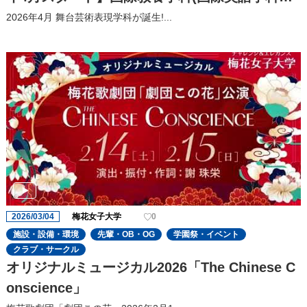
り名称変更)
2026年4月 舞台芸術表現学科が誕生!...
2026/03/04
梅花女子大学
0
施設・設備・環境
先輩・OB・OG
学園祭・イベント
クラブ・サークル
オリジナルミュージカル2026「The Chinese C
onscience」