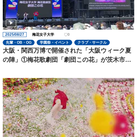
2025/08/27
梅花女子大学
0
先輩・OB・OG
学園祭・イベント
クラブ・サークル
大阪・関西万博で開催された「大阪ウィーク夏
の陣」①梅花歌劇団「劇団この花」が茨木市代
表で出演しました♪