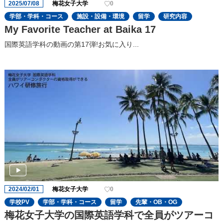
2025/07/08
梅花女子大学
0
学部・学科・コース
施設・設備・環境
留学
研究内容
My Favorite Teacher at Baika 17
国際英語学科の動画の第17弾!お気に入り...
2024/02/01
梅花女子大学
0
学校PV
学部・学科・コース
留学
先輩・OB・OG
梅花女子大学の国際英語学科で全員がツアーコ