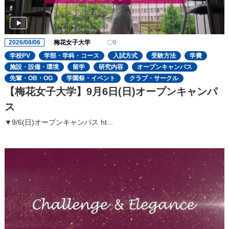
2026/08/06
梅花女子大学
0
学校PV
学部・学科・コース
入試方式
受験方法
学費
施設・設備・環境
留学
研究内容
オープンキャンパス
先輩・OB・OG
学園祭・イベント
クラブ・サークル
【梅花女子大学】9月6日(日)オープンキャンパ
ス
▼9/6(日)オープンキャンパス ht...