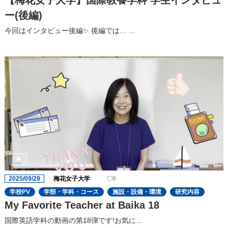
【梅花女子大学】国際教養学科 学生インタビュ
ー(後編)
今回はインタビュー後編✨ 後編では… ...
2025/09/29
梅花女子大学
0
学校PV
学部・学科・コース
施設・設備・環境
研究内容
My Favorite Teacher at Baika 18
国際英語学科の動画の第18弾です!お気に...