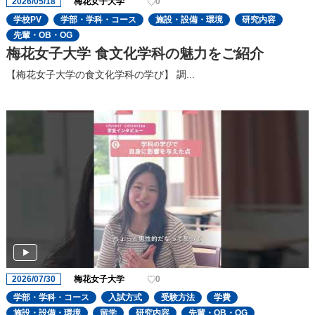
2026/05/18
梅花女子大学
0
学校PV
学部・学科・コース
施設・設備・環境
研究内容
先輩・OB・OG
梅花女子大学 食文化学科の魅力をご紹介
【梅花女子大学の食文化学科の学び】 調...
2026/07/30
梅花女子大学
0
学部・学科・コース
入試方式
受験方法
学費
施設・設備・環境
留学
研究内容
先輩・OB・OG