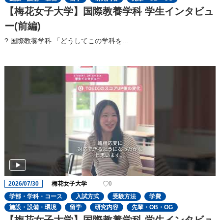
【梅花女子大学】国際教養学科 学生インタビュ
ー(前編)
? 国際教養学科 「どうしてこの学科を...
2026/07/30
梅花女子大学
0
学部・学科・コース
入試方式
受験方法
学費
施設・設備・環境
留学
研究内容
先輩・OB・OG