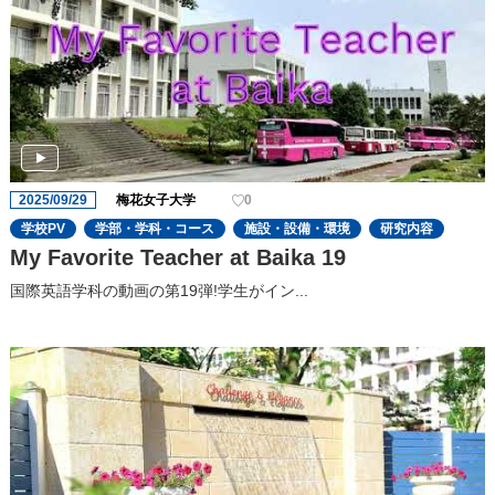
2025/09/29
梅花女子大学
0
学校PV
学部・学科・コース
施設・設備・環境
研究内容
My Favorite Teacher at Baika 19
国際英語学科の動画の第19弾!学生がイン...