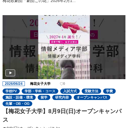
梅花歌劇団「劇団この花」2026年2月1...
2026/06/24
梅花女子大学
0
学校PV
学部・学科・コース
入試方式
受験方法
学費
施設・設備・環境
留学
研究内容
オープンキャンパス
先輩・OB・OG
【梅花女子大学】8月9日(日)オープンキャンパ
ス