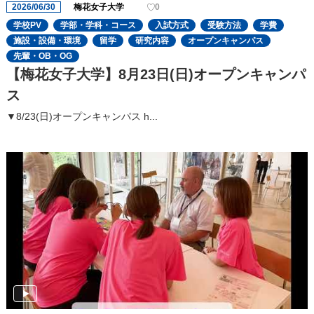
2026/06/30
梅花女子大学
0
学校PV
学部・学科・コース
入試方式
受験方法
学費
施設・設備・環境
留学
研究内容
オープンキャンパス
先輩・OB・OG
【梅花女子大学】8月23日(日)オープンキャンパ
ス
▼8/23(日)オープンキャンパス h...