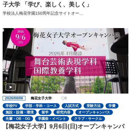
子大学 「学び、楽しく、美しく」
学校法人梅花学園150周年記念サイトオー...
2026/08/06
梅花女子大学
0
学校PV
学部・学科・コース
入試方式
受験方法
学費
施設・設備・環境
留学
研究内容
オープンキャンパス
先輩・OB・OG
学園祭・イベント
クラブ・サークル
【梅花女子大学】9月6日(日)オープンキャンパ