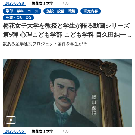
2025/05/28
梅花女子大学
0
学部・学科・コース
施設・設備・環境
研究内容
先輩・OB・OG
梅花女子大学を教授と学生が語る動画シリーズ
第5弾 心理こども学部 こども学科 目久田純一教
授と、目久田ゼミで学ぶ学生2人が、梅花の特
数ある産学連携プロジェクト案件を学生がそ...
色の一つである「産学連携」についてたっぷり
語ってくれました!
2025/06/05
梅花女子大学
0