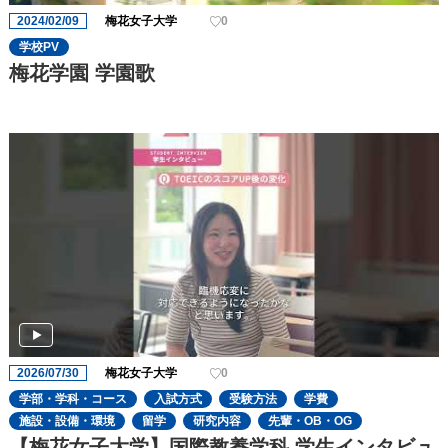
2024/02/09
梅花女子大学
0
学校PV
梅花学園 学園歌
2026/07/30
梅花女子大学
0
学部・学科・コース
入試方式
受験方法
学費
施設・設備・環境
留学
研究内容
先輩・OB・OG
【梅花女子大学】国際教養学科 学生インタビュ