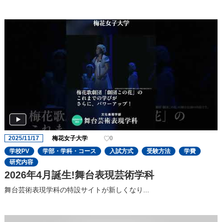
2025/11/17
梅花女子大学
0
学校PV
学部・学科・コース
入試方式
受験方法
学費
研究内容
2026年4月誕生!舞台表現芸術学科
舞台芸術表現学科の特設サイトが新しくなり...