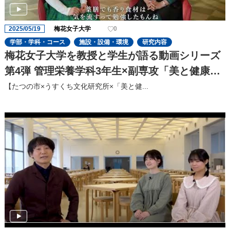
2025/05/19
梅花女子大学
0
学部・学科・コース
施設・設備・環境
研究内容
梅花女子大学を教授と学生が語る動画シリーズ
第4弾 管理栄養学科3年生×副専攻「美と健康の
薬膳学」赤堀真澄先生によるスペシャル対談
【たつの市×うすくち文化研究所×「美と健...