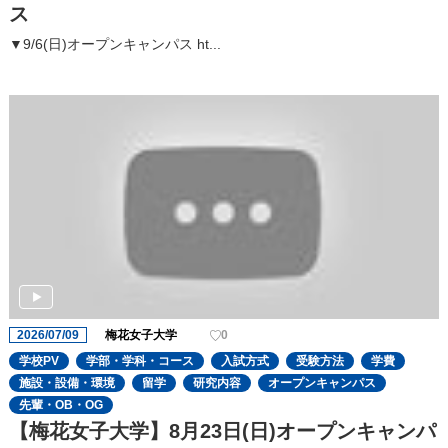
ス
▼9/6(日)オープンキャンパス ht...
2026/07/09
梅花女子大学
0
学校PV
学部・学科・コース
入試方式
受験方法
学費
施設・設備・環境
留学
研究内容
オープンキャンパス
先輩・OB・OG
【梅花女子大学】8月23日(日)オープンキャンパ