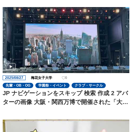
2025/08/27
梅花女子大学
0
先輩・OB・OG
学園祭・イベント
クラブ・サークル
JP ナビゲーションをスキップ 検索 作成 2 アバ
ターの画像 大阪・関西万博で開催された「大阪
ウィーク夏の陣」②梅花歌劇団「劇団この花」
が茨木市代表で出演しました!