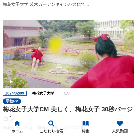
梅花女子大学 茨木ガーデンキャンパスにて...
2024/02/09
梅花女子大学
0
学校PV
梅花女子大学CM 美しく、梅花女子 30秒バージ
ョン
梅花女子大学は、前身となる明治11年の梅...
ホーム
こだわり検索
特集
人気動画