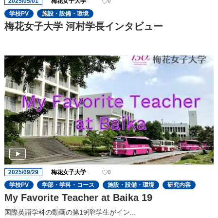
2025/05/01
梅花女子大学
0
学校PV
施設・設備・環境
梅花女子大学 河村学長インタビュー
2025/09/29
梅花女子大学
0
学校PV
学部・学科・コース
施設・設備・環境
研究内容
My Favorite Teacher at Baika 19
国際英語学科の動画の第19弾!学生がイン...