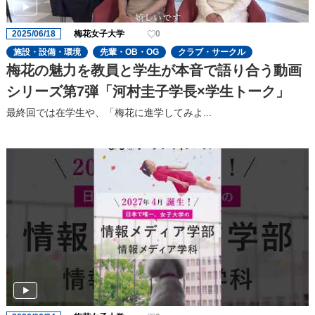
2025/06/18
梅花女子大学
0
施設・設備・環境
先輩・OB・OG
クラブ・サークル
梅花の魅力を教員と学生が本音で語り合う動画
シリーズ第7弾「河村圭子学長×学生トーク」
最終回では在学生や、「梅花に進学してみよ...