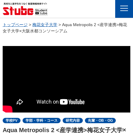
Menu
トップページ
>
梅花女子大学
>
Aqua Metropolis 2 <産学連携>梅花
女子大学×大阪水都コンソーシアム
学校PV
学部・学科・コース
研究内容
先輩・OB・OG
Aqua Metropolis 2 <産学連携>梅花女子大学×