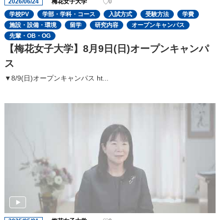
2026/06/24
梅花女子大学
0
学校PV
学部・学科・コース
入試方式
受験方法
学費
施設・設備・環境
留学
研究内容
オープンキャンパス
先輩・OB・OG
【梅花女子大学】8月9日(日)オープンキャンパ
ス
▼8/9(日)オープンキャンパス ht...