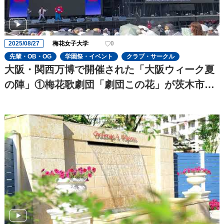
2025/08/27
梅花女子大学
0
先輩・OB・OG
学園祭・イベント
クラブ・サークル
大阪・関西万博で開催された「大阪ウィーク夏
の陣」①梅花歌劇団「劇団この花」が茨木市代
表で出演しました♪