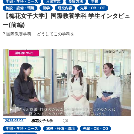
学部・学科・コース
入試方式
受験方法
学費
施設・設備・環境
留学
研究内容
先輩・OB・OG
【梅花女子大学】国際教養学科 学生インタビュ
ー(前編)
? 国際教養学科 「どうしてこの学科を...
2025/05/08
梅花女子大学
0
学部・学科・コース
施設・設備・環境
先輩・OB・OG