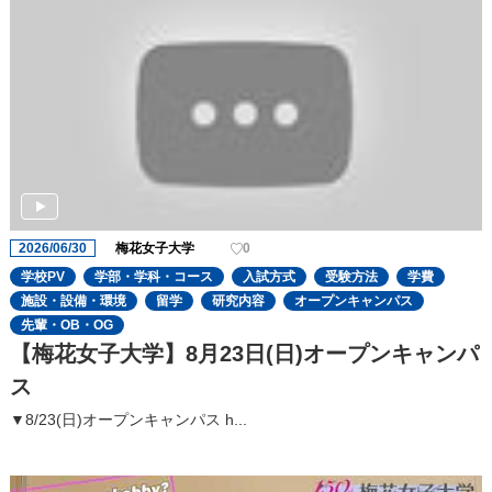
2026/06/30
梅花女子大学
0
学校PV
学部・学科・コース
入試方式
受験方法
学費
施設・設備・環境
留学
研究内容
オープンキャンパス
先輩・OB・OG
【梅花女子大学】8月23日(日)オープンキャンパ
ス
▼8/23(日)オープンキャンパス h...