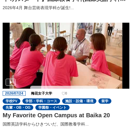
り名称変更)
2026年4月 舞台芸術表現学科が誕生!...
2026/07/24
梅花女子大学
0
学校PV
学部・学科・コース
施設・設備・環境
留学
先輩・OB・OG
学園祭・イベント
My Favorite Open Campus at Baika 20
国際英語学科からひきついだ、国際教養学科...