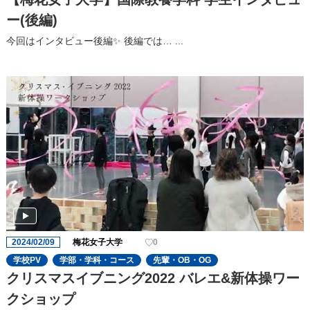
ー(後編)
今回はインタビュー後編✨ 後編では… ...
2024/02/09
梅花女子大学
0
学校PV
学部・学科・コース
先輩・OB・OG
クリスマスイブニング2022 バレエ&新体操ワー
クショップ