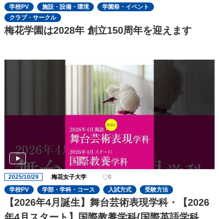
学校PV
施設・設備・環境
学園祭・イベント
クラブ・サークル
梅花学園は2028年 創立150周年を迎えます
2025/10/29
梅花女子大学
0
学校PV
学部・学科・コース
入試方式
受験方法
【2026年4月誕生】舞台芸術表現学科・【2026
年4月スタート】国際教養学科(国際英語学科よ