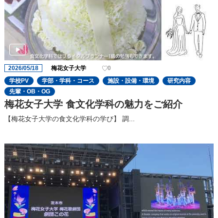
2026/05/18
梅花女子大学
0
学校PV
学部・学科・コース
施設・設備・環境
研究内容
先輩・OB・OG
梅花女子大学 食文化学科の魅力をご紹介
【梅花女子大学の食文化学科の学び】 調...