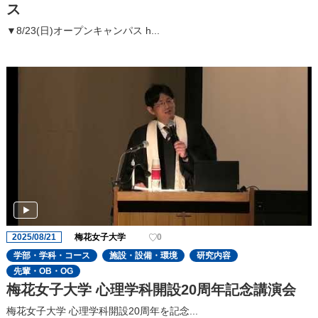
ス
▼8/23(日)オープンキャンパス h...
2025/08/21
梅花女子大学
0
学部・学科・コース
施設・設備・環境
研究内容
先輩・OB・OG
梅花女子大学 心理学科開設20周年記念講演会
梅花女子大学 心理学科開設20周年を記念...