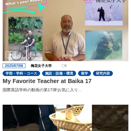
2025/07/08
梅花女子大学
0
学部・学科・コース
施設・設備・環境
留学
研究内容
My Favorite Teacher at Baika 17
国際英語学科の動画の第17弾!お気に入り...