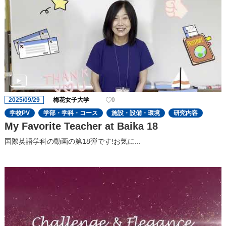
2025/09/29
梅花女子大学
0
学校PV
学部・学科・コース
施設・設備・環境
研究内容
My Favorite Teacher at Baika 18
国際英語学科の動画の第18弾です!お気に...