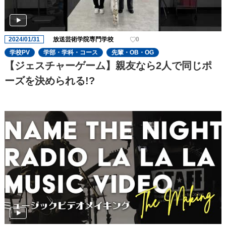
2024/01/31
放送芸術学院専門学校
0
学校PV
学部・学科・コース
先輩・OB・OG
【ジェスチャーゲーム】親友なら2人で同じポ
ーズを決められる!?