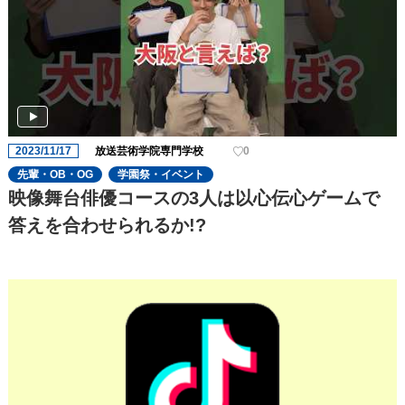
2023/11/17
放送芸術学院専門学校
0
先輩・OB・OG
学園祭・イベント
映像舞台俳優コースの3人は以心伝心ゲームで
答えを合わせられるか!?