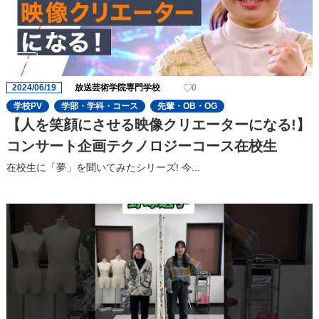
2024/06/19
放送芸術学院専門学校
0
学校PV
学部・学科・コース
先輩・OB・OG
【人を笑顔にさせる映像クリエーターになる!】
コンサート企画テクノロジーコース在校生
在校生に「夢」を聞いてみたシリーズ! 今...