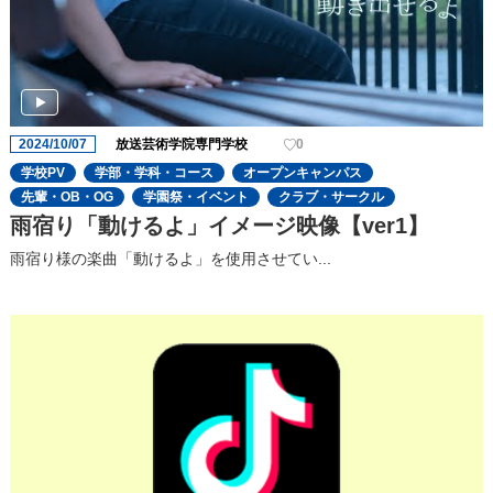
2024/10/07
放送芸術学院専門学校
0
学校PV
学部・学科・コース
オープンキャンパス
先輩・OB・OG
学園祭・イベント
クラブ・サークル
雨宿り「動けるよ」イメージ映像【ver1】
雨宿り様の楽曲「動けるよ」を使用させてい...