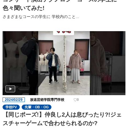
色々聞いてみた!
さまざまなコースの学⽣に 学校内のこと...
2024/02/29
放送芸術学院専門学校
0
学校PV
先輩・OB・OG
【同じポーズ!】仲良し2人は息ぴったり?!ジェ
スチャーゲームで合わせられるのか?