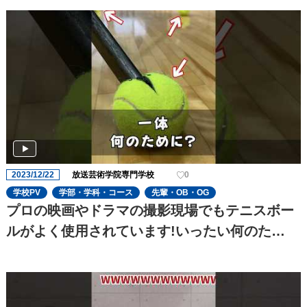
2023/12/22
放送芸術学院専門学校
0
学校PV
学部・学科・コース
先輩・OB・OG
プロの映画やドラマの撮影現場でもテニスボー
ルがよく使用されています!いったい何のた
め??