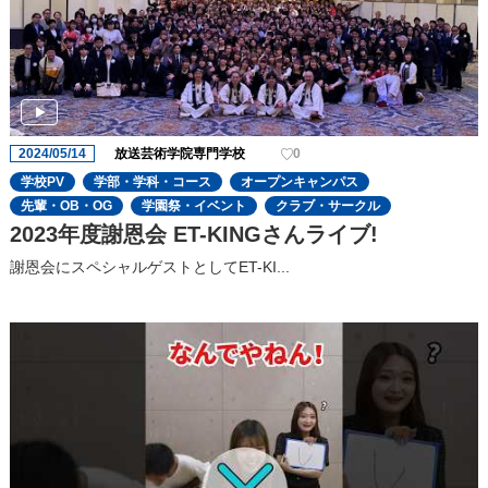
2024/05/14
放送芸術学院専門学校
0
学校PV
学部・学科・コース
オープンキャンパス
先輩・OB・OG
学園祭・イベント
クラブ・サークル
2023年度謝恩会 ET-KINGさんライブ!
謝恩会にスペシャルゲストとしてET-KI...