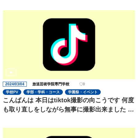
2024/03/04
放送芸術学院専門学校
0
学校PV
学部・学科・コース
学園祭・イベント
こんばんは 本日はtiktok撮影の向こうです 何度
も取り直しをしながら無事に撮影出来ました 稽
古以外のtiktok撮影などにも 一生懸命考えてく
ださいます!! 風景も載せてるのでぜひのぞいて
みて下さい!