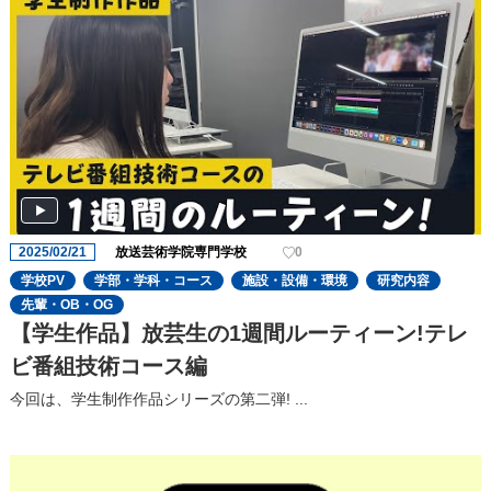
2025/02/21
放送芸術学院専門学校
0
学校PV
学部・学科・コース
施設・設備・環境
研究内容
先輩・OB・OG
【学生作品】放芸生の1週間ルーティーン!テレ
ビ番組技術コース編
今回は、学生制作作品シリーズの第二弾! ...