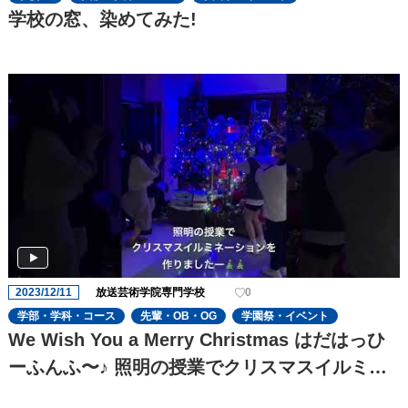
学校の窓、染めてみた!
2023/12/11
放送芸術学院専門学校
0
学部・学科・コース
先輩・OB・OG
学園祭・イベント
We Wish You a Merry Christmas はだはっひ
ーふんふ〜♪ 照明の授業でクリスマスイルミネ
ーションを作りましたー