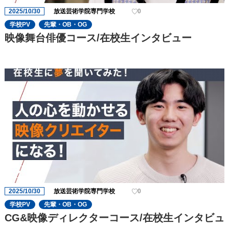
2025/10/30
放送芸術学院専門学校
0
学校PV
先輩・OB・OG
映像舞台俳優コース/在校生インタビュー
2025/10/30
放送芸術学院専門学校
0
学校PV
先輩・OB・OG
CG&映像ディレクターコース/在校生インタビュ