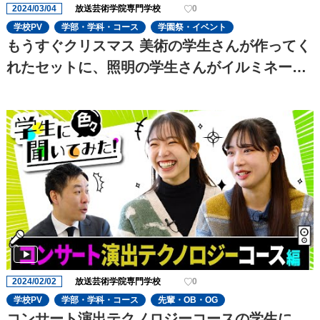
2024/03/04
放送芸術学院専門学校
0
学校PV
学部・学科・コース
学園祭・イベント
もうすぐクリスマス 美術の学生さんが作ってく
れたセットに、照明の学生さんがイルミネーシ
ョンを追加してキラキラにしてくれました✨と
っても可愛いです
2024/02/02
放送芸術学院専門学校
0
学校PV
学部・学科・コース
先輩・OB・OG
コンサート演出テクノロジーコースの学生に