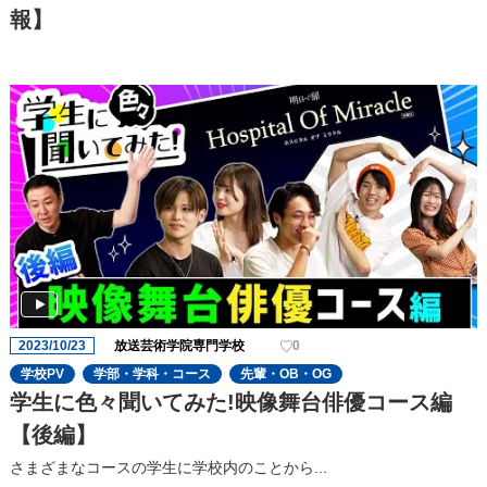
報】
2023/10/23
放送芸術学院専門学校
0
学校PV
学部・学科・コース
先輩・OB・OG
学生に色々聞いてみた!映像舞台俳優コース編
【後編】
さまざまなコースの学⽣に学校内のことから...