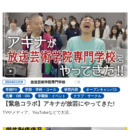
2024/11/19
放送芸術学院専門学校
0
学校PV
学部・学科・コース
研究内容
オープンキャンパス
先輩・OB・OG
学園祭・イベント
クラブ・サークル
【緊急コラボ】アキナが放芸にやってきた!
TVやメディア、YouTubeなどで大活...