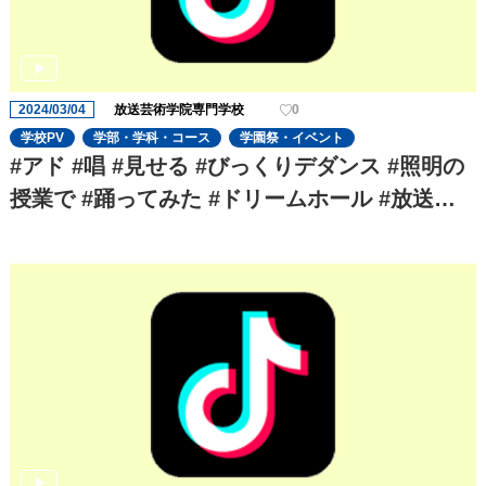
2024/03/04
放送芸術学院専門学校
0
学校PV
学部・学科・コース
学園祭・イベント
#アド #唱 #見せる #びっくりデダンス #照明の
授業で #踊ってみた #ドリームホール #放送芸
術学院専門学校 #照明スタッフ #専門学校の日
常 #学生 #USJハロウィン #usjホラーナイト #u
sj唱ダンスチャレンジ #ハロウィンホラーナイ
ト