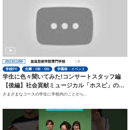
2023/11/06
放送芸術学院専門学校
0
学校PV
先輩・OB・OG
学園祭・イベント
学生に色々聞いてみた!コンサートスタッフ編
【後編】社会貢献ミュージカル「ホスピ」の⾒
どころを聞いてみた!
さまざまなコースの学⽣に学校内のことから...