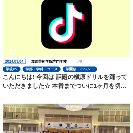
2024/03/04
放送芸術学院専門学校
0
学校PV
学部・学科・コース
学園祭・イベント
こんにちは! 今回は 話題の槇原ドリルを踊って
いただきました☆ 本番までついに1ヶ月を切
り、役者の演技の迫力がさらに増してきました!
これからも期待です!