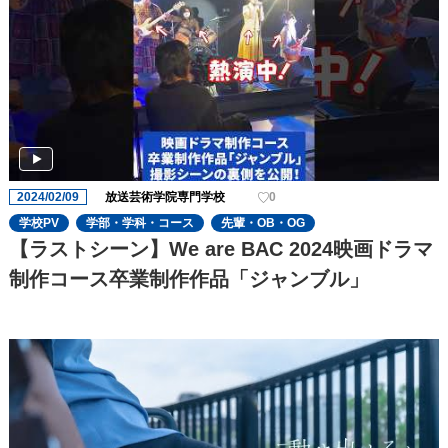
2024/02/09
放送芸術学院専門学校
0
学校PV
学部・学科・コース
先輩・OB・OG
【ラストシーン】We are BAC 2024映画ドラマ
制作コース卒業制作作品「ジャンブル」