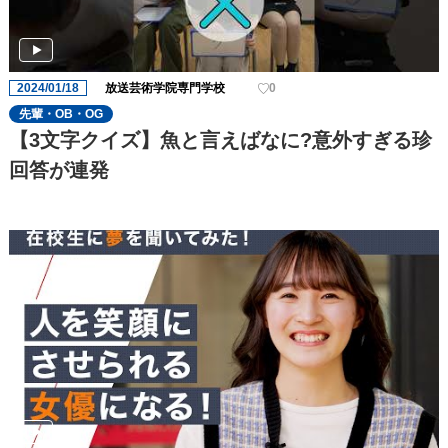
2024/01/18
放送芸術学院専門学校
0
先輩・OB・OG
【3文字クイズ】魚と言えばなに?意外すぎる珍
回答が連発