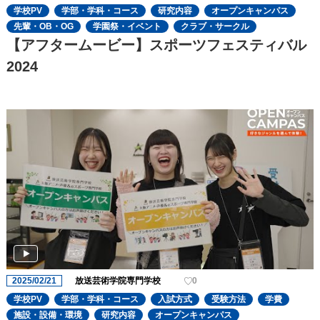
学校PV
学部・学科・コース
研究内容
オープンキャンパス
先輩・OB・OG
学園祭・イベント
クラブ・サークル
【アフタームービー】スポーツフェスティバル
2024
2025/02/21
放送芸術学院専門学校
0
学校PV
学部・学科・コース
入試方式
受験方法
学費
施設・設備・環境
研究内容
オープンキャンパス