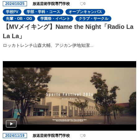
2024/10/25
放送芸術学院専門学校
0
学校PV
学部・学科・コース
オープンキャンパス
先輩・OB・OG
学園祭・イベント
クラブ・サークル
【MVメイキング】Name the Night「Radio La
La La」
ロッカトレンチ山森大輔、アジカン伊地知潔...
2024/11/19
放送芸術学院専門学校
0