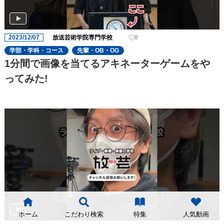
2023/12/07
放送芸術学院専門学校
0
学部・学科・コース
先輩・OB・OG
1分間で画像を当てるアキネーターゲームをや
ってみた!
ホーム
こだわり検索
特集
人気動画