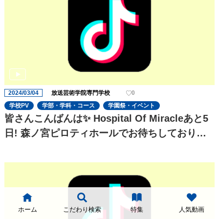
2024/03/04
放送芸術学院専門学校
0
学校PV
学部・学科・コース
学園祭・イベント
皆さんこんばんは✨ Hospital Of Miracleあと5
日! 森ノ宮ピロティホールでお待ちしておりま
す お楽しみに!
ホーム
こだわり検索
特集
人気動画