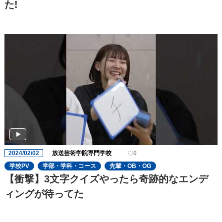
た!
2024/02/02
放送芸術学院専門学校
0
学校PV
学部・学科・コース
先輩・OB・OG
【衝撃】3文字クイズやったら奇跡的なエンデ
ィングが待ってた