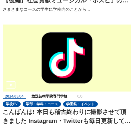
【後編】社会貢献ミュージカル「ホスピ」の⾒
どころを聞いてみた!
さまざまなコースの学⽣に学校内のことから...
2024/03/04
放送芸術学院専門学校
0
学校PV
学部・学科・コース
学園祭・イベント
こんばんは! 本日も稽古終わりに撮影させて頂
きました Instagram・Twitterも毎日更新してお
りますのでぜひチェックお願い致します!!