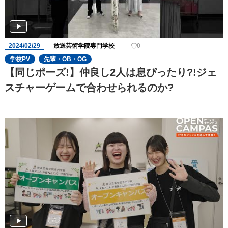
2024/02/29
放送芸術学院専門学校
0
学校PV
先輩・OB・OG
【同じポーズ!】仲良し2人は息ぴったり?!ジェ
スチャーゲームで合わせられるのか?