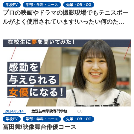
学校PV
学部・学科・コース
先輩・OB・OG
プロの映画やドラマの撮影現場でもテニスボー
ルがよく使用されています!いったい何のた
め??
2024/05/14
放送芸術学院専門学校
0
学校PV
学部・学科・コース
先輩・OB・OG
冨田舞/映像舞台俳優コース