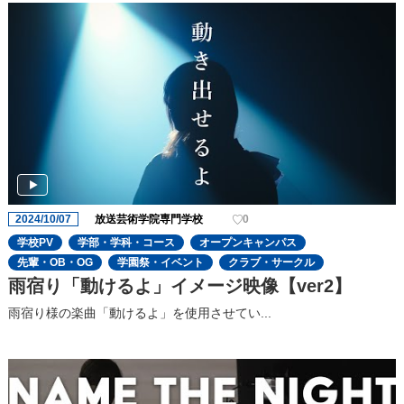
2024/10/07
放送芸術学院専門学校
0
学校PV
学部・学科・コース
オープンキャンパス
先輩・OB・OG
学園祭・イベント
クラブ・サークル
雨宿り「動けるよ」イメージ映像【ver2】
雨宿り様の楽曲「動けるよ」を使用させてい...