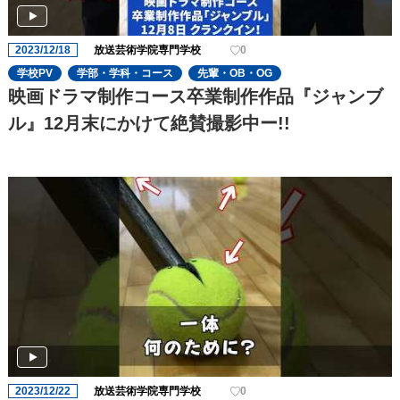
2023/12/18
放送芸術学院専門学校
0
学校PV
学部・学科・コース
先輩・OB・OG
映画ドラマ制作コース卒業制作作品『ジャンブ
ル』12月末にかけて絶賛撮影中ー!!
2023/12/22
放送芸術学院専門学校
0