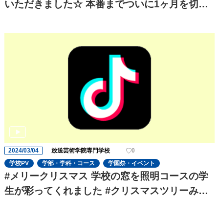
いただきました☆ 本番までついに1ヶ月を切
り、役者の演技の迫力がさらに増してきました!
これからも期待です!
2024/03/04
放送芸術学院専門学校
0
学校PV
学部・学科・コース
学園祭・イベント
#メリークリスマス 学校の窓を照明コースの学
生が彩ってくれました #クリスマスツリーみた
いで#可愛い