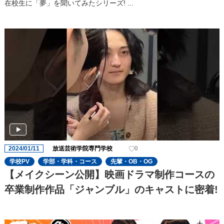
在校生に「夢」を聞いてみたシリーズ! ...
2024/01/11
放送芸術学院専門学校
0
学校PV
学部・学科・コース
先輩・OB・OG
【メイクシーン公開】映画ドラマ制作コースの
卒業制作作品「ジャンブル」のキャストに密着!