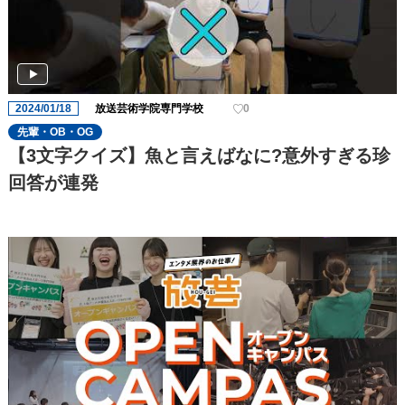
2024/01/18
放送芸術学院専門学校
0
先輩・OB・OG
【3文字クイズ】魚と言えばなに?意外すぎる珍
回答が連発