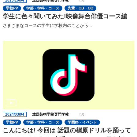
2023/10/04
放送芸術学院専門学校
0
学校PV
学部・学科・コース
先輩・OB・OG
学生に色々聞いてみた!映像舞台俳優コース編
さまざまなコースの学生に学校内のことから...
2024/03/04
放送芸術学院専門学校
0
学校PV
学部・学科・コース
学園祭・イベント
こんにちは! 今回は 話題の槇原ドリルを踊って