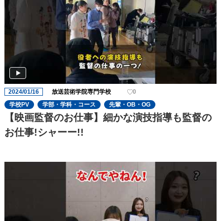
2024/01/16
放送芸術学院専門学校
0
学校PV
学部・学科・コース
先輩・OB・OG
【映画監督のお仕事】細かな演技指導も監督の
お仕事!シャーー!!