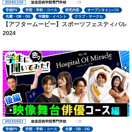
2024/11/19
放送芸術学院専門学校
0
学校PV
学部・学科・コース
研究内容
オープンキャンパス
先輩・OB・OG
学園祭・イベント
クラブ・サークル
【アフタームービー】スポーツフェスティバル
2024
2023/10/23
放送芸術学院専門学校
0
学校PV
学部・学科・コース
先輩・OB・OG