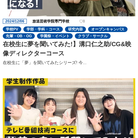
2024/12/06
放送芸術学院専門学校
0
学校PV
学部・学科・コース
研究内容
オープンキャンパス
先輩・OB・OG
学園祭・イベント
クラブ・サークル
在校生に夢を聞いてみた!】溝口仁之助/CG&映
像ディレクターコース
在校生に「夢」を聞いてみたシリーズ! 今...