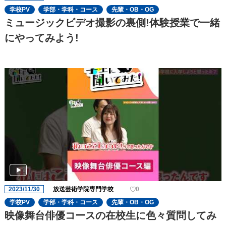
学校PV
学部・学科・コース
先輩・OB・OG
ミュージックビデオ撮影の裏側!体験授業で一緒
にやってみよう!
2023/11/30
放送芸術学院専門学校
0
学校PV
学部・学科・コース
先輩・OB・OG
映像舞台俳優コースの在校生に色々質問してみ