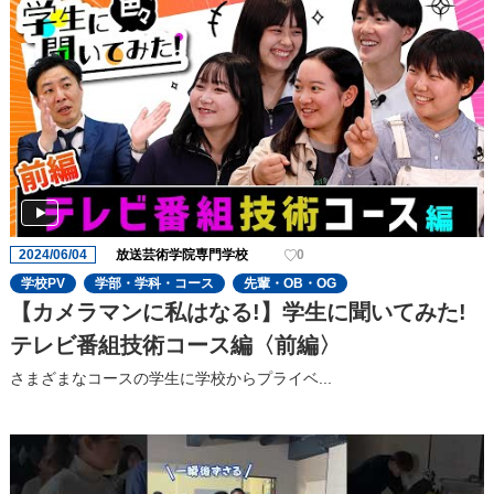
2024/06/04
放送芸術学院専門学校
0
学校PV
学部・学科・コース
先輩・OB・OG
【カメラマンに私はなる!】学生に聞いてみた!
テレビ番組技術コース編〈前編〉
さまざまなコースの学生に学校からプライベ...