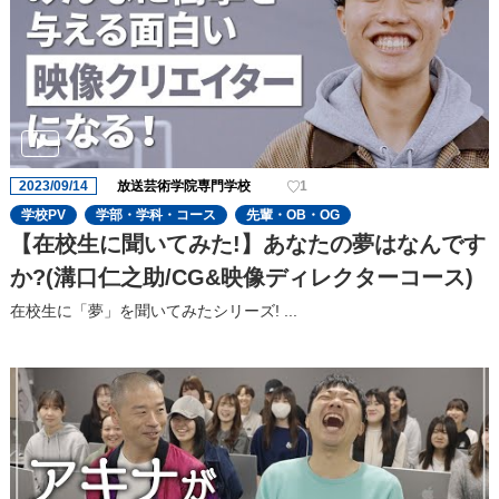
2023/09/14
放送芸術学院専門学校
1
学校PV
学部・学科・コース
先輩・OB・OG
【在校生に聞いてみた!】あなたの夢はなんです
か?(溝口仁之助/CG&映像ディレクターコース)
在校生に「夢」を聞いてみたシリーズ! ...