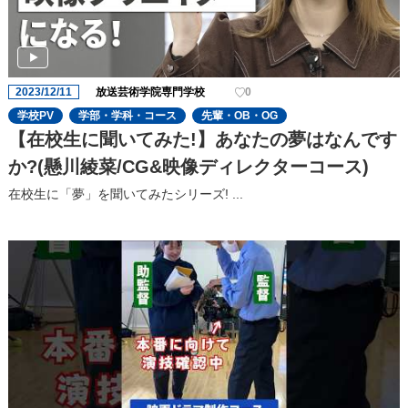
2023/12/11
放送芸術学院専門学校
0
学校PV
学部・学科・コース
先輩・OB・OG
【在校生に聞いてみた!】あなたの夢はなんです
か?(懸川綾菜/CG&映像ディレクターコース)
在校生に「夢」を聞いてみたシリーズ! ...