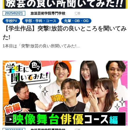
2025/02/21
放送芸術学院専門学校
0
学校PV
学部・学科・コース
先輩・OB・OG
【学生作品】突撃!放芸の良いところを聞いてみ
た!
1本目は「突撃!放芸の良い所聞いてみた!...