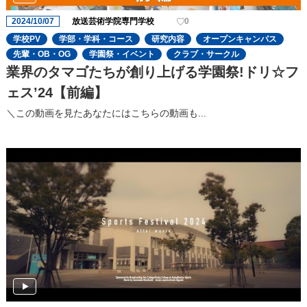
2024/10/07
放送芸術学院専門学校
0
学校PV
学部・学科・コース
研究内容
オープンキャンパス
先輩・OB・OG
学園祭・イベント
クラブ・サークル
業界のタマゴたちが創り上げる学園祭!ドリ☆フ
ェスʼ24【前編】
＼この動画を見たあなたにはこちらの動画も...