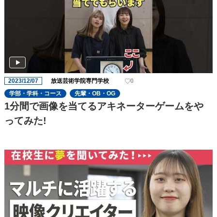
2023/12/07
放送芸術学院専門学校
0
学部・学科・コース
先輩・OB・OG
1分間で画像を当てるアキネーターゲームをや
ってみた!