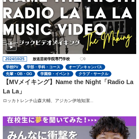
2024/10/25
放送芸術学院専門学校
0
学校PV
学部・学科・コース
オープンキャンパス
先輩・OB・OG
学園祭・イベント
クラブ・サークル
【MVメイキング】Name the Night「Radio La
La La」
ロッカトレンチ山森大輔、アジカン伊地知潔...