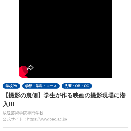
学校PV
学部・学科・コース
先輩・OB・OG
【撮影の裏側】学生が作る映画の撮影現場に潜
入!!!
放送芸術学院専門学校
公式サイト：https://www.bac.ac.jp/