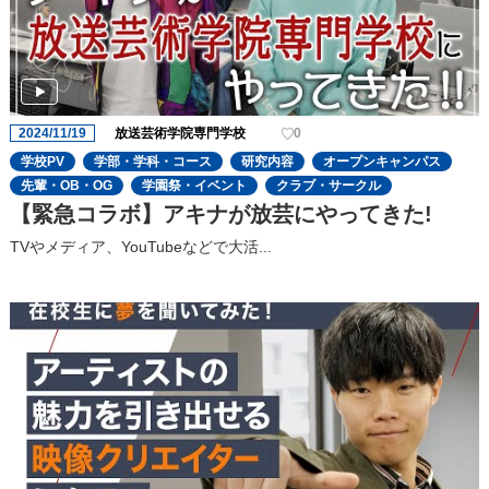
2024/11/19
放送芸術学院専門学校
0
学校PV
学部・学科・コース
研究内容
オープンキャンパス
先輩・OB・OG
学園祭・イベント
クラブ・サークル
【緊急コラボ】アキナが放芸にやってきた!
TVやメディア、YouTubeなどで大活...