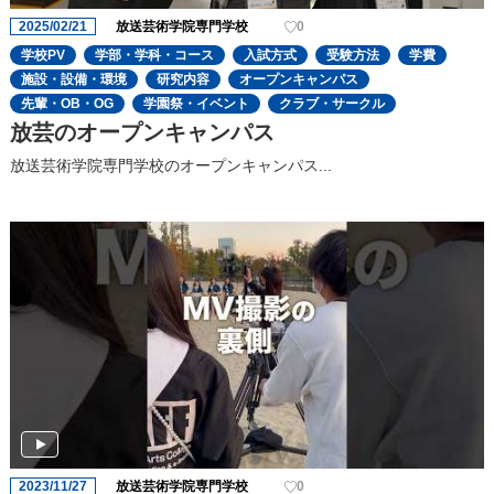
2025/02/21
放送芸術学院専門学校
0
学校PV
学部・学科・コース
入試方式
受験方法
学費
施設・設備・環境
研究内容
オープンキャンパス
先輩・OB・OG
学園祭・イベント
クラブ・サークル
放芸のオープンキャンパス
放送芸術学院専門学校のオープンキャンパス...
2023/11/27
放送芸術学院専門学校
0