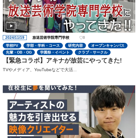
2024/11/19
放送芸術学院専門学校
0
学校PV
学部・学科・コース
研究内容
オープンキャンパス
先輩・OB・OG
学園祭・イベント
クラブ・サークル
【緊急コラボ】アキナが放芸にやってきた!
TVやメディア、YouTubeなどで大活...