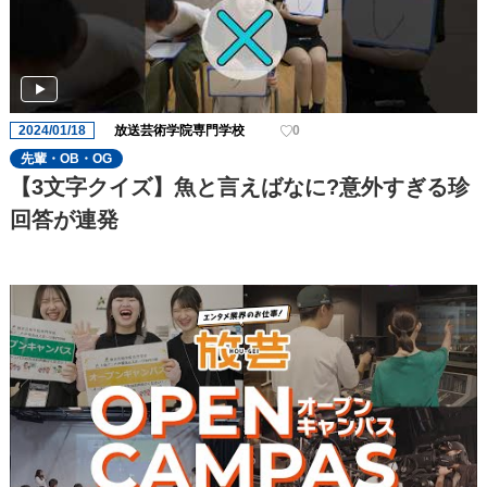
2024/01/18
放送芸術学院専門学校
0
先輩・OB・OG
【3文字クイズ】魚と言えばなに?意外すぎる珍
回答が連発