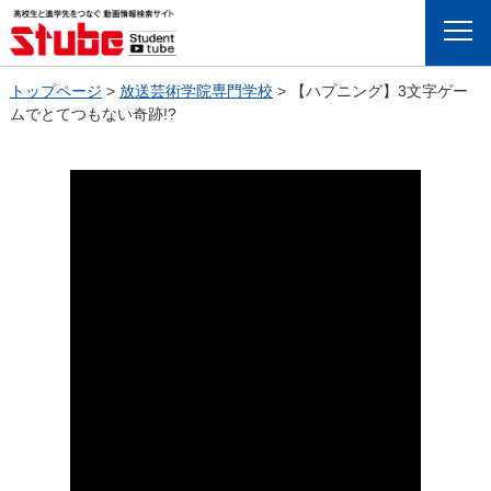
Menu
トップページ
>
放送芸術学院専門学校
>
【ハプニング】3文字ゲー
ムでとてつもない奇跡!?