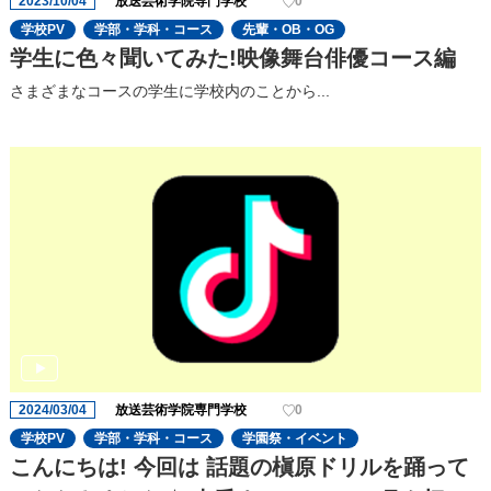
2023/10/04
放送芸術学院専門学校
0
学校PV
学部・学科・コース
先輩・OB・OG
学生に色々聞いてみた!映像舞台俳優コース編
さまざまなコースの学生に学校内のことから...
2024/03/04
放送芸術学院専門学校
0
学校PV
学部・学科・コース
学園祭・イベント
こんにちは! 今回は 話題の槇原ドリルを踊って