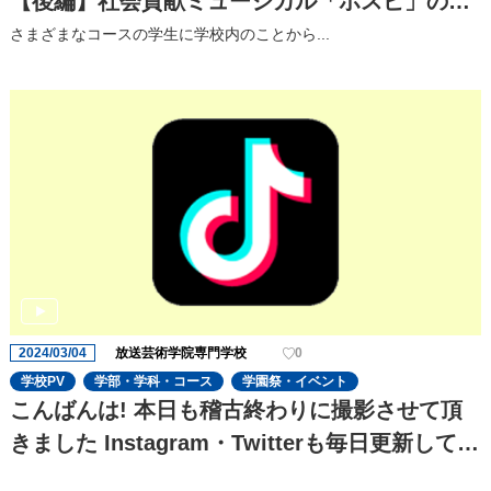
【後編】社会貢献ミュージカル「ホスピ」の⾒
どころを聞いてみた!
さまざまなコースの学⽣に学校内のことから...
2024/03/04
放送芸術学院専門学校
0
学校PV
学部・学科・コース
学園祭・イベント
こんばんは! 本日も稽古終わりに撮影させて頂
きました Instagram・Twitterも毎日更新してお
りますのでぜひチェックお願い致します!!