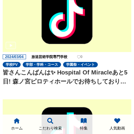
2024/03/04
放送芸術学院専門学校
0
学校PV
学部・学科・コース
学園祭・イベント
皆さんこんばんは✨ Hospital Of Miracleあと5
日! 森ノ宮ピロティホールでお待ちしておりま
す お楽しみに!
ホーム
こだわり検索
特集
人気動画