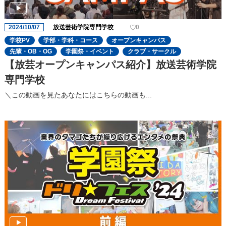
2024/10/07
放送芸術学院専門学校
0
学校PV
学部・学科・コース
オープンキャンパス
先輩・OB・OG
学園祭・イベント
クラブ・サークル
【放芸オープンキャンパス紹介】放送芸術学院
専門学校
＼この動画を見たあなたにはこちらの動画も...