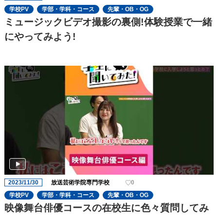
学校PV
学部・学科・コース
先輩・OB・OG
ミュージックビデオ撮影の裏側!体験授業で一緒
にやってみよう!
2023/11/30
放送芸術学院専門学校
0
学校PV
学部・学科・コース
先輩・OB・OG
映像舞台俳優コースの在校生に色々質問してみ