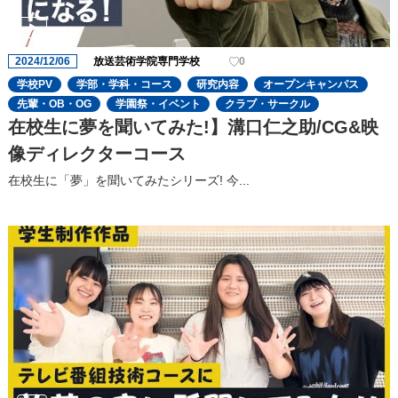
2024/12/06
放送芸術学院専門学校
0
学校PV
学部・学科・コース
研究内容
オープンキャンパス
先輩・OB・OG
学園祭・イベント
クラブ・サークル
在校生に夢を聞いてみた!】溝口仁之助/CG&映
像ディレクターコース
在校生に「夢」を聞いてみたシリーズ! 今...