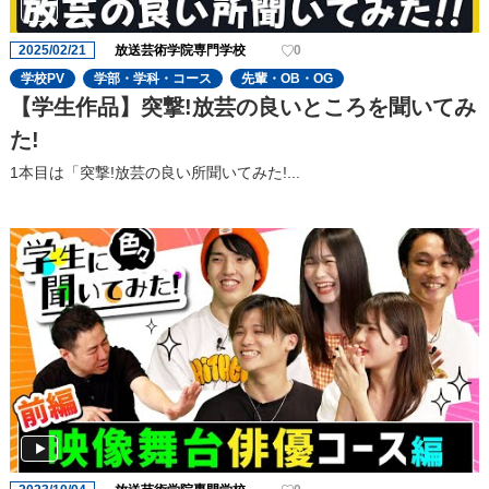
2025/02/21
放送芸術学院専門学校
0
学校PV
学部・学科・コース
先輩・OB・OG
【学生作品】突撃!放芸の良いところを聞いてみ
た!
1本目は「突撃!放芸の良い所聞いてみた!...