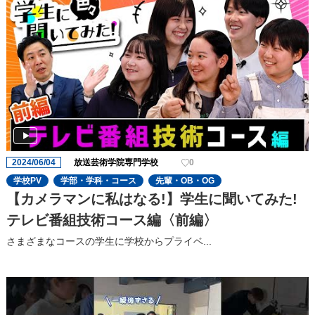
2024/06/04
放送芸術学院専門学校
0
学校PV
学部・学科・コース
先輩・OB・OG
【カメラマンに私はなる!】学生に聞いてみた!
テレビ番組技術コース編〈前編〉
さまざまなコースの学生に学校からプライベ...