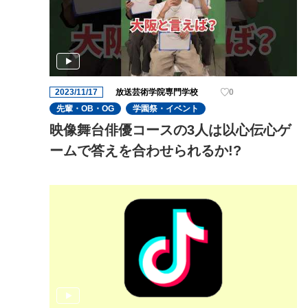
2023/11/17
放送芸術学院専門学校
0
先輩・OB・OG
学園祭・イベント
映像舞台俳優コースの3人は以心伝心ゲ
ームで答えを合わせられるか!?