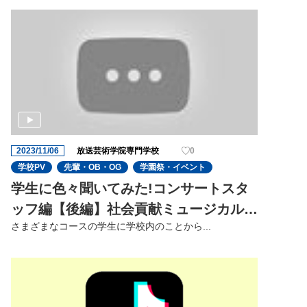
2023/11/06
放送芸術学院専門学校
0
学校PV
先輩・OB・OG
学園祭・イベント
学生に色々聞いてみた!コンサートスタ
ッフ編【後編】社会貢献ミュージカル
さまざまなコースの学⽣に学校内のことから...
「ホスピ」の⾒どころを聞いてみた!