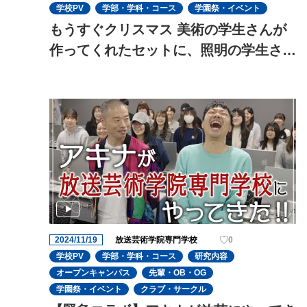
学校PV
学部・学科・コース
学園祭・イベント
もうすぐクリスマス 美術の学生さんが
作ってくれたセットに、照明の学生さん
がイルミネーションを追加してキラキラ
にしてくれました✨とっても可愛いです
2024/11/19
放送芸術学院専門学校
0
学校PV
学部・学科・コース
研究内容
オープンキャンパス
先輩・OB・OG
学園祭・イベント
クラブ・サークル