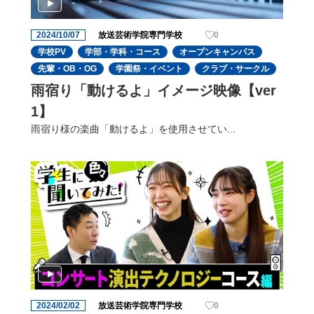
2024/10/07
放送芸術学院専門学校
0
学校PV
学部・学科・コース
オープンキャンパス
先輩・OB・OG
学園祭・イベント
クラブ・サークル
雨宿り「動けるよ」イメージ映像【ver
1】
雨宿り様の楽曲「動けるよ」を使用させてい...
2024/02/02
放送芸術学院専門学校
0