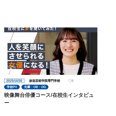
に1ヶ月を切り、役者の演技の迫力がさ
らに増してきました!これからも期待で
す!
2025/10/30
放送芸術学院専門学校
0
学校PV
先輩・OB・OG
映像舞台俳優コース/在校生インタビュ
ー