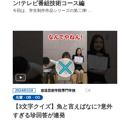
ン!テレビ番組技術コース編
今回は、学生制作作品シリーズの第二弾! ...
2024/01/18
放送芸術学院専門学校
0
先輩・OB・OG
【3文字クイズ】魚と言えばなに?意外
すぎる珍回答が連発