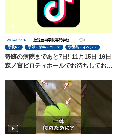
2024/03/04
放送芸術学院専門学校
0
学校PV
学部・学科・コース
学園祭・イベント
奇跡の病院まであと7日! 11月15日 16日
森ノ宮ピロティホールでお待ちしており
ます