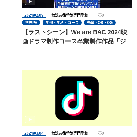
2024/02/09
放送芸術学院専門学校
0
学校PV
学部・学科・コース
先輩・OB・OG
【ラストシーン】We are BAC 2024映
画ドラマ制作コース卒業制作作品「ジャ
ンブル」
2024/03/04
放送芸術学院専門学校
0