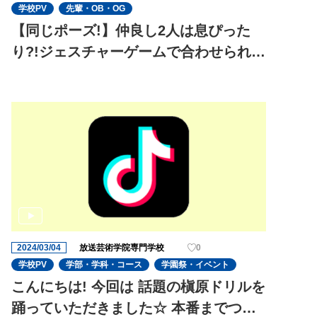
学校PV
先輩・OB・OG
【同じポーズ!】仲良し2人は息ぴった
り?!ジェスチャーゲームで合わせられる
のか?
2024/03/04
放送芸術学院専門学校
0
学校PV
学部・学科・コース
学園祭・イベント
こんにちは! 今回は 話題の槇原ドリルを
踊っていただきました☆ 本番までつい