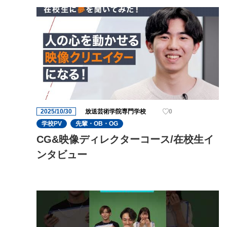
2025/10/30
放送芸術学院専門学校
0
学校PV
先輩・OB・OG
CG&映像ディレクターコース/在校生イ
ンタビュー