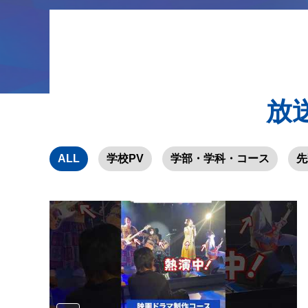
放
ALL
学校PV
学部・学科・コース
先