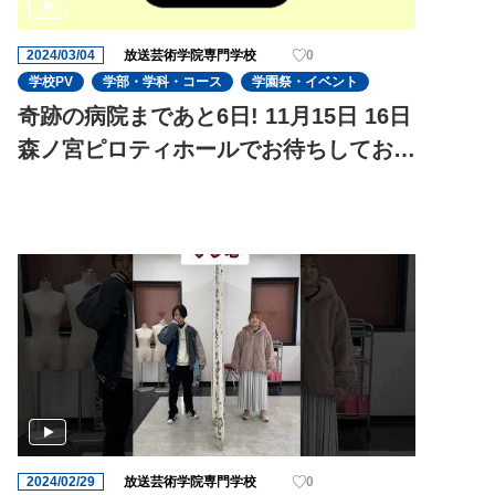
2024/03/04
放送芸術学院専門学校
0
学校PV
学部・学科・コース
学園祭・イベント
奇跡の病院まであと6日! 11月15日 16日
森ノ宮ピロティホールでお待ちしており
ます
2024/02/29
放送芸術学院専門学校
0