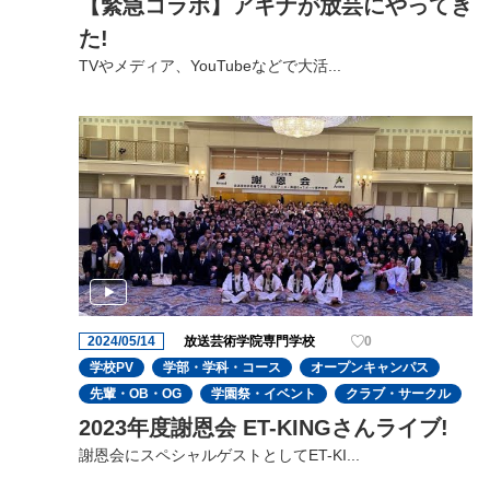
【緊急コラボ】アキナが放芸にやってき
た!
TVやメディア、YouTubeなどで大活...
2024/05/14
放送芸術学院専門学校
0
学校PV
学部・学科・コース
オープンキャンパス
先輩・OB・OG
学園祭・イベント
クラブ・サークル
2023年度謝恩会 ET-KINGさんライブ!
謝恩会にスペシャルゲストとしてET-KI...