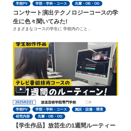
学校PV
学部・学科・コース
先輩・OB・OG
コンサート演出テクノロジーコースの学
生に色々聞いてみた!
さまざまなコースの学⽣に 学校内のこと...
2025/02/21
放送芸術学院専門学校
0
学校PV
学部・学科・コース
施設・設備・環境
研究内容
先輩・OB・OG
【学生作品】放芸生の1週間ルーティー