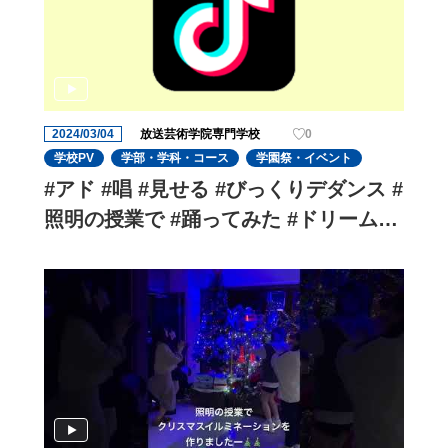
2024/03/04
放送芸術学院専門学校
0
学校PV
学部・学科・コース
学園祭・イベント
#アド #唱 #見せる #びっくりデダンス #
照明の授業で #踊ってみた #ドリームホ
ール #放送芸術学院専門学校 #照明スタ
ッフ #専門学校の日常 #学生 #USJハロ
ウィン #usjホラーナイト #usj唱ダンス
チャレンジ #ハロウィンホラーナイト