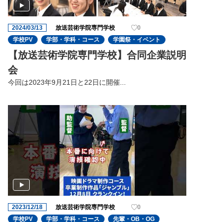
2024/03/13
放送芸術学院専門学校
0
学校PV
学部・学科・コース
学園祭・イベント
【放送芸術学院専門学校】合同企業説明
会
今回は2023年9⽉21⽇と22⽇に開催...
2023/12/18
放送芸術学院専門学校
0
学校PV
学部・学科・コース
先輩・OB・OG