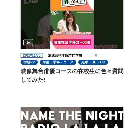
2023/11/30
放送芸術学院専門学校
0
学校PV
学部・学科・コース
先輩・OB・OG
映像舞台俳優コースの在校生に色々質問
してみた!