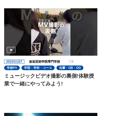
2023/11/27
放送芸術学院専門学校
0
学校PV
学部・学科・コース
先輩・OB・OG
ミュージックビデオ撮影の裏側!体験授
業で一緒にやってみよう!