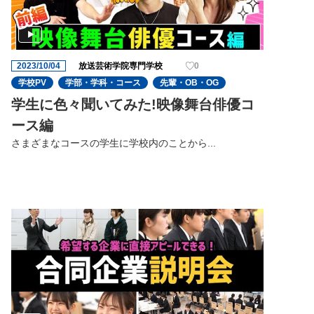
2023/10/04
放送芸術学院専門学校
0
学校PV
学部・学科・コース
先輩・OB・OG
学生に色々聞いてみた!映像舞台俳優コ
ース編
さまざまなコースの学生に学校内のことから...