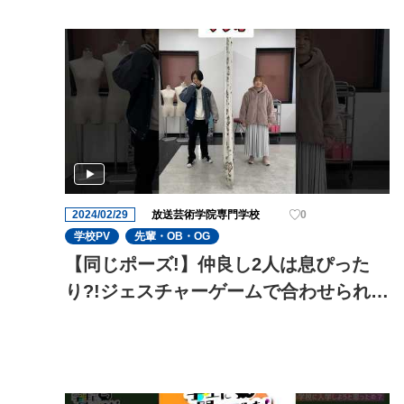
2024/02/29
放送芸術学院専門学校
0
学校PV
先輩・OB・OG
【同じポーズ!】仲良し2人は息ぴった
り?!ジェスチャーゲームで合わせられる
のか?