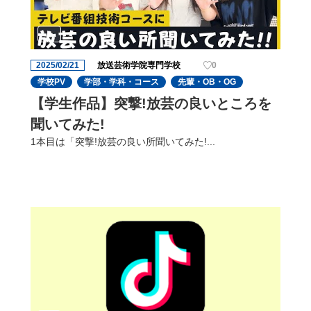
2025/02/21
放送芸術学院専門学校
0
学校PV
学部・学科・コース
先輩・OB・OG
【学生作品】突撃!放芸の良いところを
聞いてみた!
1本目は「突撃!放芸の良い所聞いてみた!...