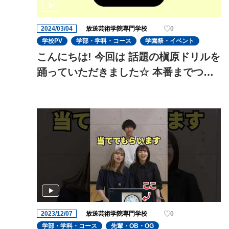
2024/03/04
放送芸術学院専門学校
0
学校PV
学部・学科・コース
学園祭・イベント
こんにちは! 今回は 話題の槇原ドリルを
踊っていただきました☆ 本番までつい
に1ヶ月を切り、役者の演技の迫力がさ
らに増してきました!これからも期待で
す!
2023/12/07
放送芸術学院専門学校
0
学部・学科・コース
先輩・OB・OG