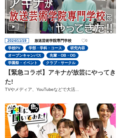
2024/11/19
放送芸術学院専門学校
0
学校PV
学部・学科・コース
研究内容
オープンキャンパス
先輩・OB・OG
学園祭・イベント
クラブ・サークル
【緊急コラボ】アキナが放芸にやってき
た!
TVやメディア、YouTubeなどで大活...