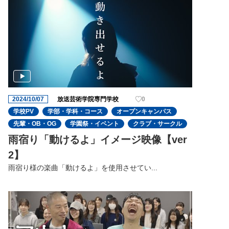
2024/10/07
放送芸術学院専門学校
0
学校PV
学部・学科・コース
オープンキャンパス
先輩・OB・OG
学園祭・イベント
クラブ・サークル
雨宿り「動けるよ」イメージ映像【ver
2】
雨宿り様の楽曲「動けるよ」を使用させてい...