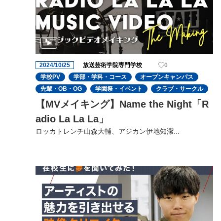
2024/10/25
放送芸術学院専門学校
0
学校PV
学部・学科・コース
オープンキャンパス
先輩・OB・OG
学園祭・イベント
クラブ・サークル
【MVメイキング】Name the Night「R
adio La La La」
ロッカトレンチ山森大輔、アジカン伊地知潔...