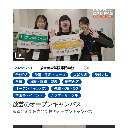
2025/02/21
放送芸術学院専門学校
0
学校PV
学部・学科・コース
入試方式
受験方法
学費
施設・設備・環境
研究内容
オープンキャンパス
先輩・OB・OG
学園祭・イベント
クラブ・サークル
放芸のオープンキャンパス
放送芸術学院専門学校のオープンキャンパス...