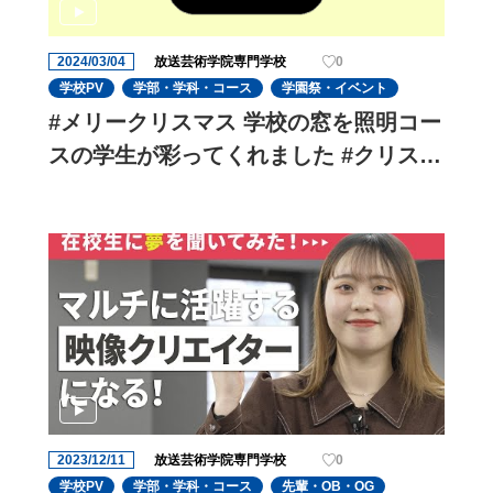
2024/03/04
放送芸術学院専門学校
0
学校PV
学部・学科・コース
学園祭・イベント
#メリークリスマス 学校の窓を照明コー
スの学生が彩ってくれました #クリスマ
スツリーみたいで#可愛い
2023/12/11
放送芸術学院専門学校
0
学校PV
学部・学科・コース
先輩・OB・OG