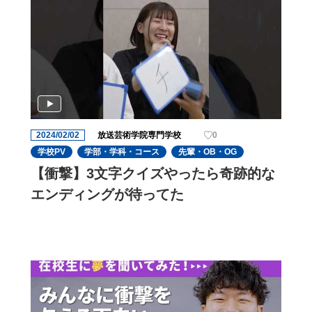
2024/02/02
放送芸術学院専門学校
0
学校PV
学部・学科・コース
先輩・OB・OG
【衝撃】3文字クイズやったら奇跡的な
エンディングが待ってた