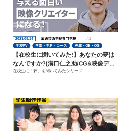
2023/09/14
放送芸術学院専門学校
1
学校PV
学部・学科・コース
先輩・OB・OG
【在校生に聞いてみた!】あなたの夢は
なんですか?(溝口仁之助/CG&映像ディ
在校生に「夢」を聞いてみたシリーズ! ...
レクターコース)