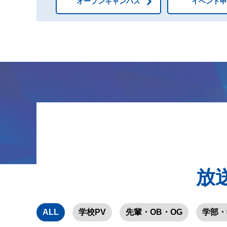
オープンキャンパス
イベント
放
ALL
学校PV
先輩・OB・OG
学部・