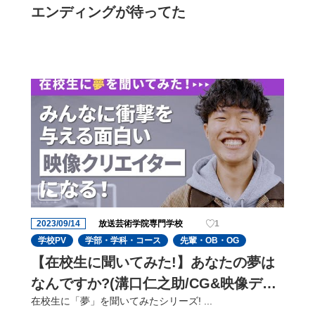
エンディングが待ってた
2023/09/14
放送芸術学院専門学校
1
学校PV
学部・学科・コース
先輩・OB・OG
【在校生に聞いてみた!】あなたの夢は
なんですか?(溝口仁之助/CG&映像ディ
在校生に「夢」を聞いてみたシリーズ! ...
レクターコース)