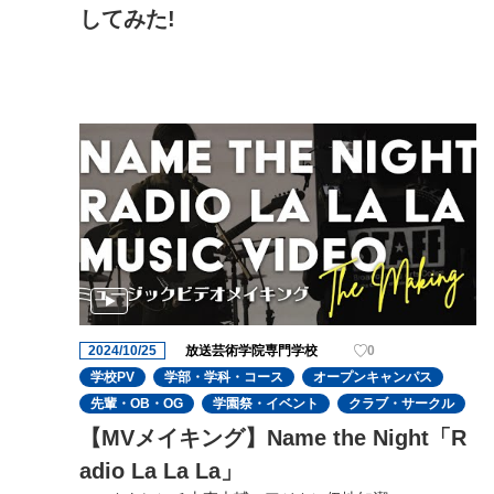
してみた!
2024/10/25
放送芸術学院専門学校
0
学校PV
学部・学科・コース
オープンキャンパス
先輩・OB・OG
学園祭・イベント
クラブ・サークル
【MVメイキング】Name the Night「R
adio La La La」