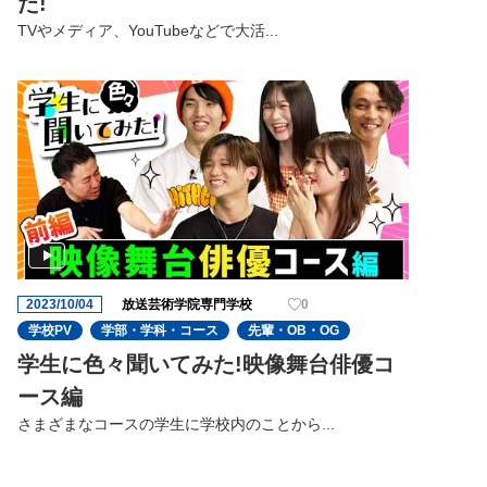
た!
TVやメディア、YouTubeなどで大活...
2023/10/04
放送芸術学院専門学校
0
学校PV
学部・学科・コース
先輩・OB・OG
学生に色々聞いてみた!映像舞台俳優コ
ース編
さまざまなコースの学生に学校内のことから...