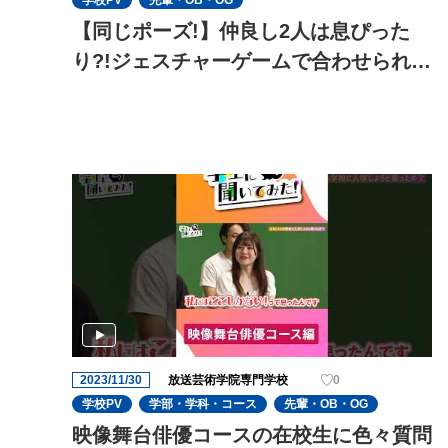
学校PV
先輩・OB・OG
【同じポーズ!】仲良し2人は息ぴった
り?!ジェスチャーゲームで合わせられる
のか?
2023/11/30
放送芸術学院専門学校
0
学校PV
学部・学科・コース
先輩・OB・OG
映像舞台俳優コースの在校生に色々質問