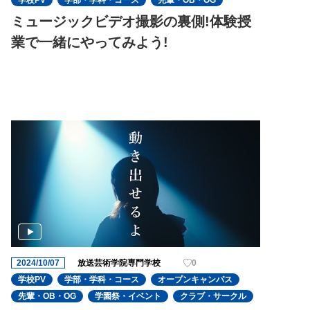
学校PV
学部・学科・コース
先輩・OB・OG
ミュージックビデオ撮影の裏側!体験授
業で一緒にやってみよう!
2024/10/07
放送芸術学院専門学校
0
学校PV
学部・学科・コース
オープンキャンパス
先輩・OB・OG
学園祭・イベント
クラブ・サークル