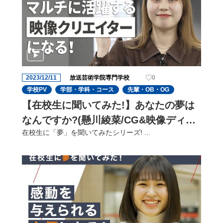
2023/12/11
放送芸術学院専門学校
0
学校PV
学部・学科・コース
先輩・OB・OG
【在校生に聞いてみた!】あなたの夢は
なんですか?(懸川綾菜/CG&映像ディレ
在校生に「夢」を聞いてみたシリーズ! ...
クターコース)