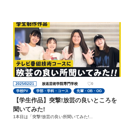
2025/02/21
放送芸術学院専門学校
0
学校PV
学部・学科・コース
先輩・OB・OG
【学生作品】突撃!放芸の良いところを
聞いてみた!
1本目は「突撃!放芸の良い所聞いてみた!...