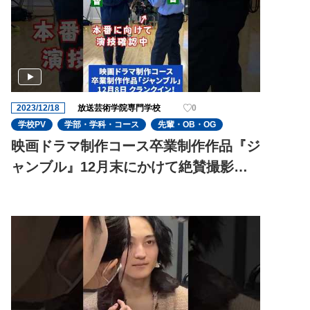
2023/12/18
放送芸術学院専門学校
0
学校PV
学部・学科・コース
先輩・OB・OG
映画ドラマ制作コース卒業制作作品『ジ
ャンブル』12月末にかけて絶賛撮影中
ー!!