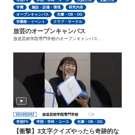
学校PV
学部・学科・コース
入試方式
受験方法
学費
施設・設備・環境
研究内容
オープンキャンパス
先輩・OB・OG
学園祭・イベント
クラブ・サークル
放芸のオープンキャンパス
放送芸術学院専門学校のオープンキャンパス...
2024/02/02
放送芸術学院専門学校
0
学校PV
学部・学科・コース
先輩・OB・OG
【衝撃】3文字クイズやったら奇跡的な