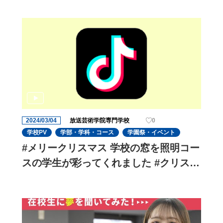
2024/03/04
放送芸術学院専門学校
0
学校PV
学部・学科・コース
学園祭・イベント
#メリークリスマス 学校の窓を照明コー
スの学生が彩ってくれました #クリスマ
スツリーみたいで#可愛い