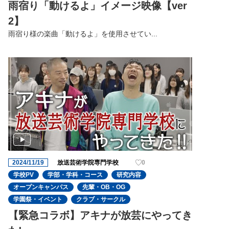
雨宿り「動けるよ」イメージ映像【ver
2】
雨宿り様の楽曲「動けるよ」を使用させてい...
2024/11/19
放送芸術学院専門学校
0
学校PV
学部・学科・コース
研究内容
オープンキャンパス
先輩・OB・OG
学園祭・イベント
クラブ・サークル
【緊急コラボ】アキナが放芸にやってき