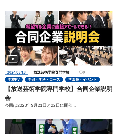
2024/03/13
放送芸術学院専門学校
0
学校PV
学部・学科・コース
学園祭・イベント
【放送芸術学院専門学校】合同企業説明
会
今回は2023年9⽉21⽇と22⽇に開催...