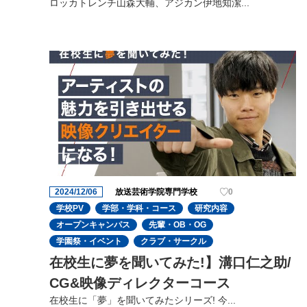
ロッカトレンチ山森大輔、アジカン伊地知潔...
2024/12/06
放送芸術学院専門学校
0
学校PV
学部・学科・コース
研究内容
オープンキャンパス
先輩・OB・OG
学園祭・イベント
クラブ・サークル
在校生に夢を聞いてみた!】溝口仁之助/
CG&映像ディレクターコース
在校生に「夢」を聞いてみたシリーズ! 今...