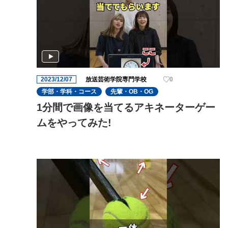
2023/12/07
放送芸術学院専門学校
0
学部・学科・コース
先輩・OB・OG
1分間で画像を当てるアキネーターゲー
ムをやってみた!