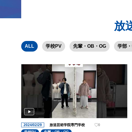
放
ALL
学校PV
先輩・OB・OG
学部・
2024/02/29
放送芸術学院専門学校
0