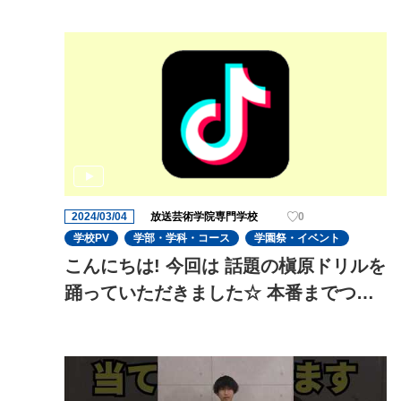
2024/03/04
放送芸術学院専門学校
0
学校PV
学部・学科・コース
学園祭・イベント
こんにちは! 今回は 話題の槇原ドリルを
踊っていただきました☆ 本番までつい
に1ヶ月を切り、役者の演技の迫力がさ
らに増してきました!これからも期待で
す!