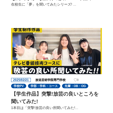
在校生に「夢」を聞いてみたシリーズ! ...
レクターコース)
2025/02/21
放送芸術学院専門学校
0
学校PV
学部・学科・コース
先輩・OB・OG
【学生作品】突撃!放芸の良いところを
聞いてみた!
1本目は「突撃!放芸の良い所聞いてみた!...