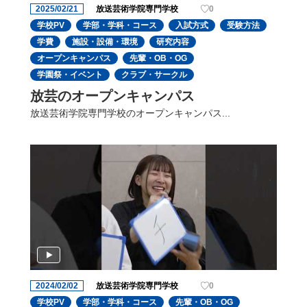
2025/02/21
放送芸術学院専門学校
0
学校PV
学部・学科・コース
入試方式
受験方法
学費
施設・設備・環境
研究内容
オープンキャンパス
先輩・OB・OG
学園祭・イベント
クラブ・サークル
放芸のオープンキャンパス
放送芸術学院専門学校のオープンキャンパス...
2024/02/02
放送芸術学院専門学校
0
学校PV
学部・学科・コース
先輩・OB・OG