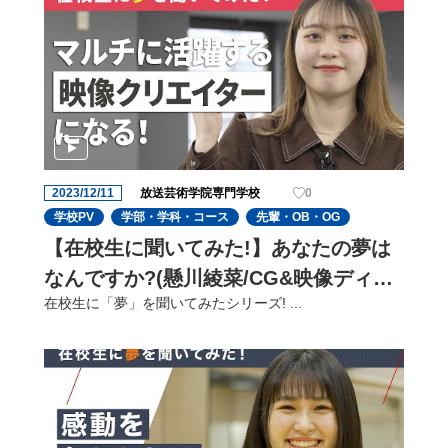
2023/12/11
放送芸術学院専門学校
0
学校PV
学部・学科・コース
先輩・OB・OG
【在校生に聞いてみた!】あなたの夢は
なんですか?(懸川綾菜/CG&映像ディレ
在校生に「夢」を聞いてみたシリーズ! ...
クターコース)