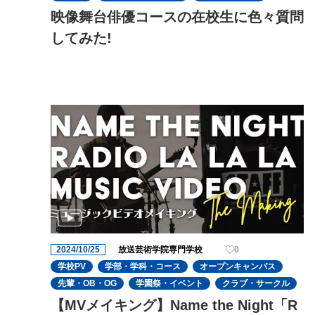
映像舞台俳優コースの在校生に色々質問
してみた!
2024/10/25
放送芸術学院専門学校
0
学校PV
学部・学科・コース
オープンキャンパス
先輩・OB・OG
学園祭・イベント
クラブ・サークル
【MVメイキング】Name the Night「R