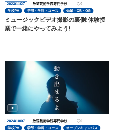
2023/11/27
放送芸術学院専門学校
0
学校PV
学部・学科・コース
先輩・OB・OG
ミュージックビデオ撮影の裏側!体験授
業で一緒にやってみよう!
2024/10/07
放送芸術学院専門学校
0
学校PV
学部・学科・コース
オープンキャンパス