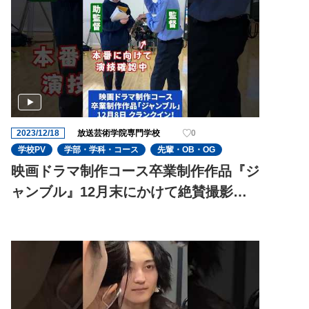
2023/12/18
放送芸術学院専門学校
0
学校PV
学部・学科・コース
先輩・OB・OG
映画ドラマ制作コース卒業制作作品『ジ
ャンブル』12月末にかけて絶賛撮影中
ー!!