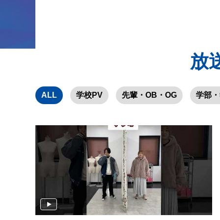
放
ALL
学校PV
先輩・OB・OG
学部・