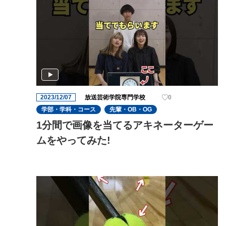
す!
2023/12/07
放送芸術学院専門学校
0
学部・学科・コース
先輩・OB・OG
1分間で画像を当てるアキネーターゲー
ムをやってみた!