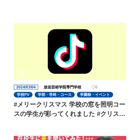
2024/03/04
放送芸術学院専門学校
0
学校PV
学部・学科・コース
学園祭・イベント
#メリークリスマス 学校の窓を照明コー
スの学生が彩ってくれました #クリスマ
スツリーみたいで#可愛い