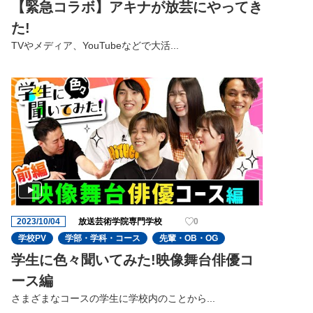
【緊急コラボ】アキナが放芸にやってき
た!
TVやメディア、YouTubeなどで大活...
2023/10/04
放送芸術学院専門学校
0
学校PV
学部・学科・コース
先輩・OB・OG
学生に色々聞いてみた!映像舞台俳優コ
ース編
さまざまなコースの学生に学校内のことから...