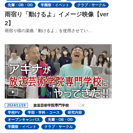
先輩・OB・OG
学園祭・イベント
クラブ・サークル
雨宿り「動けるよ」イメージ映像【ver
2】
雨宿り様の楽曲「動けるよ」を使用させてい...
2024/11/19
放送芸術学院専門学校
0
学校PV
学部・学科・コース
研究内容
オープンキャンパス
先輩・OB・OG
学園祭・イベント
クラブ・サークル