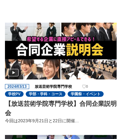
2024/03/13
放送芸術学院専門学校
0
学校PV
学部・学科・コース
学園祭・イベント
【放送芸術学院専門学校】合同企業説明
会
今回は2023年9⽉21⽇と22⽇に開催...