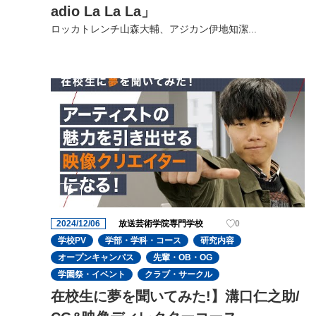
adio La La La」
ロッカトレンチ山森大輔、アジカン伊地知潔...
2024/12/06
放送芸術学院専門学校
0
学校PV
学部・学科・コース
研究内容
オープンキャンパス
先輩・OB・OG
学園祭・イベント
クラブ・サークル
在校生に夢を聞いてみた!】溝口仁之助/