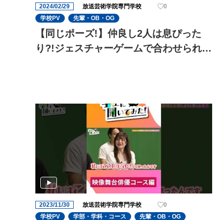
2024/02/29
放送芸術学院専門学校
0
学校PV
先輩・OB・OG
【同じポーズ!】仲良し2人は息ぴった
り?!ジェスチャーゲームで合わせられる
のか?
2023/11/30
放送芸術学院専門学校
0
学校PV
学部・学科・コース
先輩・OB・OG