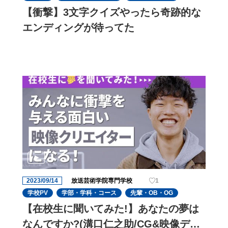
【衝撃】3文字クイズやったら奇跡的な
エンディングが待ってた
2023/09/14
放送芸術学院専門学校
1
学校PV
学部・学科・コース
先輩・OB・OG
【在校生に聞いてみた!】あなたの夢は
なんですか?(溝口仁之助/CG&映像ディ