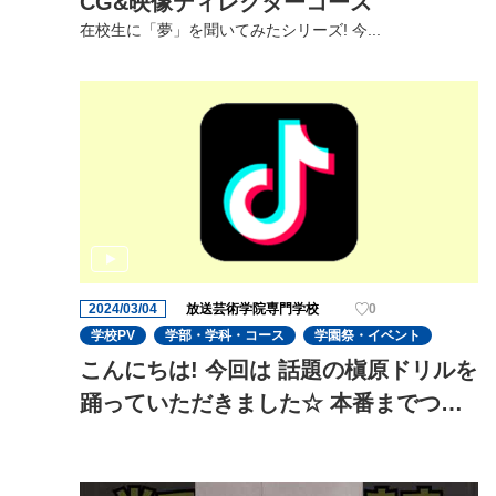
CG&映像ディレクターコース
在校生に「夢」を聞いてみたシリーズ! 今...
2024/03/04
放送芸術学院専門学校
0
学校PV
学部・学科・コース
学園祭・イベント
こんにちは! 今回は 話題の槇原ドリルを
踊っていただきました☆ 本番までつい
に1ヶ月を切り、役者の演技の迫力がさ
らに増してきました!これからも期待で