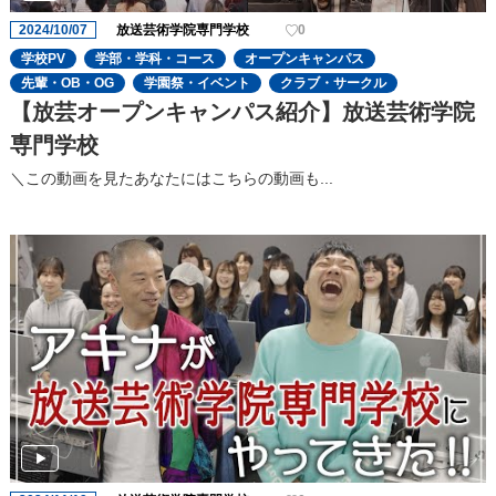
2024/10/07
放送芸術学院専門学校
0
学校PV
学部・学科・コース
オープンキャンパス
先輩・OB・OG
学園祭・イベント
クラブ・サークル
【放芸オープンキャンパス紹介】放送芸術学院
専門学校
＼この動画を見たあなたにはこちらの動画も...