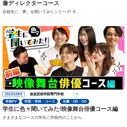
像ディレクターコース
在校生に「夢」を聞いてみたシリーズ! 今...
2023/10/04
放送芸術学院専門学校
0
学校PV
学部・学科・コース
先輩・OB・OG
学生に色々聞いてみた!映像舞台俳優コース編
さまざまなコースの学生に学校内のことから...