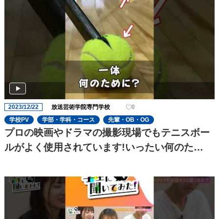
2023/12/22
放送芸術学院専門学校
0
学校PV
学部・学科・コース
先輩・OB・OG
プロの映画やドラマの撮影現場でもテニスボー
ルがよく使用されています!いったい何のた
め??