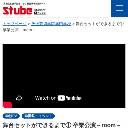
Menu
トップページ
>
放送芸術学院専門学校
>
舞台セットができるまで①
卒業公演～room～
学校PV
学園祭・イベント
舞台セットができるまで① 卒業公演～room～