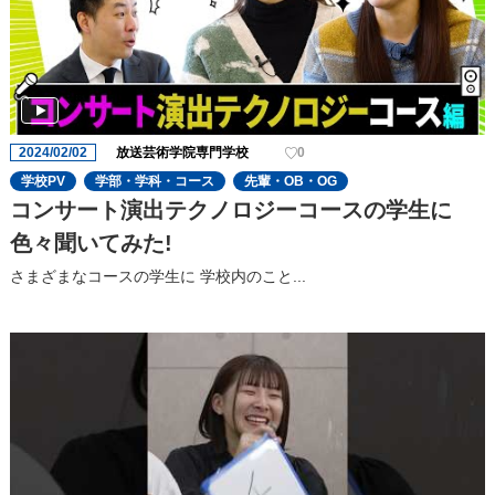
2024/02/02
放送芸術学院専門学校
0
学校PV
学部・学科・コース
先輩・OB・OG
コンサート演出テクノロジーコースの学生に
色々聞いてみた!
さまざまなコースの学⽣に 学校内のこと...