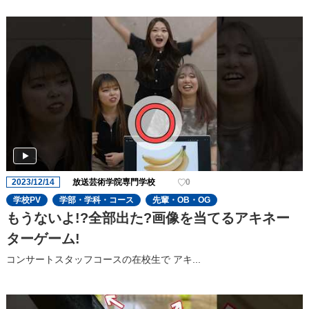
2023/12/14
放送芸術学院専門学校
0
学校PV
学部・学科・コース
先輩・OB・OG
もうないよ!?全部出た?画像を当てるアキネー
ターゲーム!
コンサートスタッフコースの在校生で アキ...