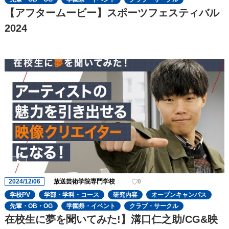
【アフタームービー】スポーツフェスティバル
2024
2024/12/06
放送芸術学院専門学校
0
学校PV
学部・学科・コース
研究内容
オープンキャンパス
先輩・OB・OG
学園祭・イベント
クラブ・サークル
在校生に夢を聞いてみた!】溝口仁之助/CG&映