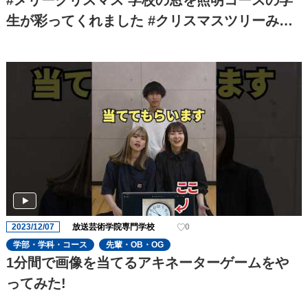
#メリークリスマス 学校の窓を照明コースの学
生が彩ってくれました #クリスマスツリーみた
いで#可愛い
2023/12/07
放送芸術学院専門学校
0
学部・学科・コース
先輩・OB・OG
1分間で画像を当てるアキネーターゲームをや
ってみた!