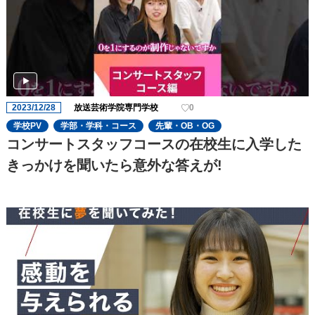
2023/12/28
放送芸術学院専門学校
0
学校PV
学部・学科・コース
先輩・OB・OG
コンサートスタッフコースの在校生に入学した
きっかけを聞いたら意外な答えが!