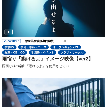
2024/10/07
放送芸術学院専門学校
0
学校PV
学部・学科・コース
オープンキャンパス
先輩・OB・OG
学園祭・イベント
クラブ・サークル
雨宿り「動けるよ」イメージ映像【ver2】
雨宿り様の楽曲「動けるよ」を使用させてい...