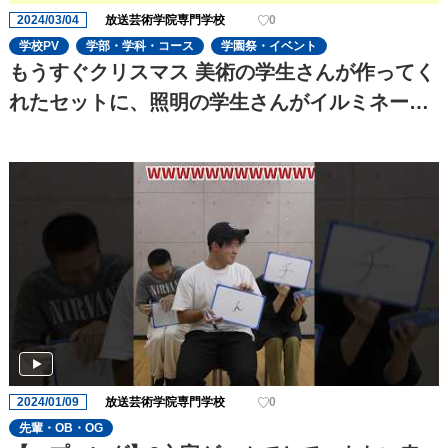
2024/03/04
放送芸術学院専門学校
0
学校PV
学部・学科・コース
学園祭・イベント
もうすぐクリスマス 美術の学生さんが作ってく
れたセットに、照明の学生さんがイルミネーシ
ョンを追加してキラキラにしてくれました✨と
っても可愛いです
2024/01/09
放送芸術学院専門学校
0
先輩・OB・OG