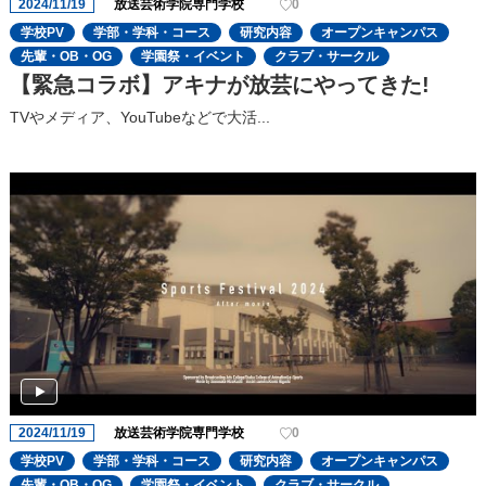
2024/11/19
放送芸術学院専門学校
0
学校PV
学部・学科・コース
研究内容
オープンキャンパス
先輩・OB・OG
学園祭・イベント
クラブ・サークル
【緊急コラボ】アキナが放芸にやってきた!
TVやメディア、YouTubeなどで大活...
2024/11/19
放送芸術学院専門学校
0
学校PV
学部・学科・コース
研究内容
オープンキャンパス
先輩・OB・OG
学園祭・イベント
クラブ・サークル