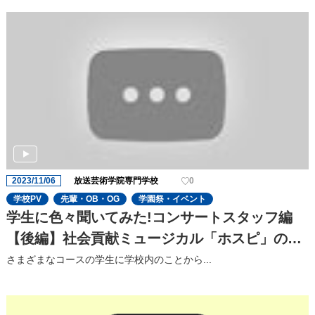
2023/11/06
放送芸術学院専門学校
0
学校PV
先輩・OB・OG
学園祭・イベント
学生に色々聞いてみた!コンサートスタッフ編
【後編】社会貢献ミュージカル「ホスピ」の⾒
どころを聞いてみた!
さまざまなコースの学⽣に学校内のことから...