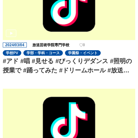
2024/03/04
放送芸術学院専門学校
0
学校PV
学部・学科・コース
学園祭・イベント
#アド #唱 #見せる #びっくりデダンス #照明の
授業で #踊ってみた #ドリームホール #放送芸
術学院専門学校 #照明スタッフ #専門学校の日
常 #学生 #USJハロウィン #usjホラーナイト #u
sj唱ダンスチャレンジ #ハロウィンホラーナイ
ト