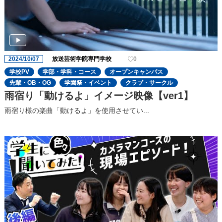
2024/10/07
放送芸術学院専門学校
0
学校PV
学部・学科・コース
オープンキャンパス
先輩・OB・OG
学園祭・イベント
クラブ・サークル
雨宿り「動けるよ」イメージ映像【ver1】
雨宿り様の楽曲「動けるよ」を使用させてい...