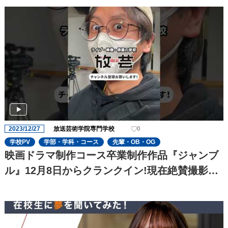
これからも期待です!
2023/12/27
放送芸術学院専門学校
0
学校PV
学部・学科・コース
先輩・OB・OG
映画ドラマ制作コース卒業制作作品『ジャンブ
ル』12月8日からクランクイン!現在絶賛撮影
中!!