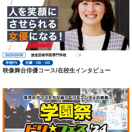
2025/10/30
放送芸術学院専門学校
0
学校PV
先輩・OB・OG
映像舞台俳優コース/在校生インタビュー