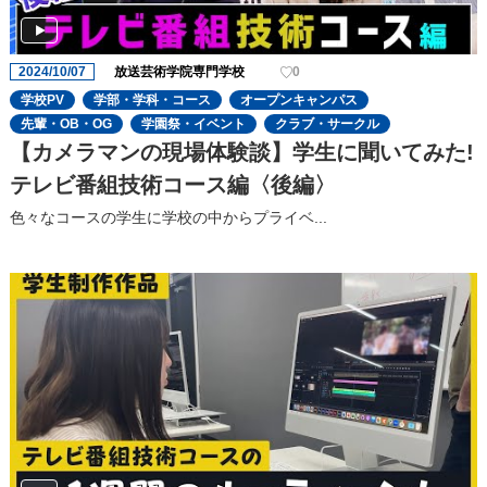
2024/10/07
放送芸術学院専門学校
0
学校PV
学部・学科・コース
オープンキャンパス
先輩・OB・OG
学園祭・イベント
クラブ・サークル
【カメラマンの現場体験談】学生に聞いてみた!
テレビ番組技術コース編〈後編〉
色々なコースの学生に学校の中からプライベ...