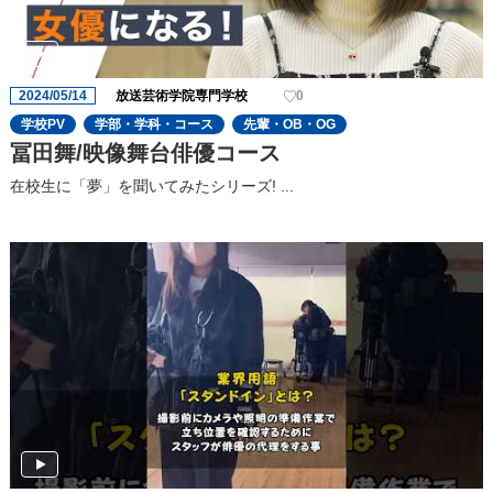
2024/05/14
放送芸術学院専門学校
0
学校PV
学部・学科・コース
先輩・OB・OG
冨田舞/映像舞台俳優コース
在校生に「夢」を聞いてみたシリーズ! ...