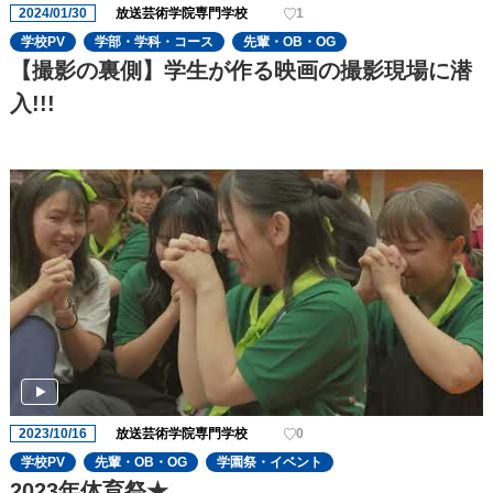
2024/01/30
放送芸術学院専門学校
1
学校PV
学部・学科・コース
先輩・OB・OG
【撮影の裏側】学生が作る映画の撮影現場に潜
入!!!
2023/10/16
放送芸術学院専門学校
0
学校PV
先輩・OB・OG
学園祭・イベント
2023年体育祭★