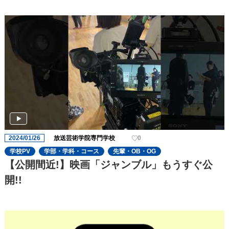
2024/01/26
放送芸術学院専門学校
0
学校PV
学部・学科・コース
先輩・OB・OG
【公開間近!】映画「ジャンブル」もうすぐ公
開!!