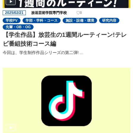
2025/02/21
放送芸術学院専門学校
0
学校PV
学部・学科・コース
施設・設備・環境
研究内容
先輩・OB・OG
【学生作品】放芸生の1週間ルーティーン!テレ
ビ番組技術コース編
今回は、学生制作作品シリーズの第二弾! ...