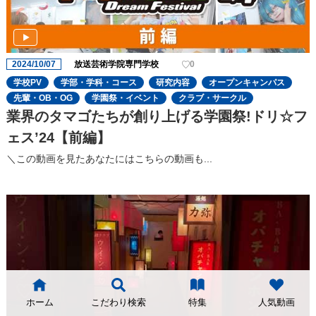
2024/10/07
放送芸術学院専門学校
0
学校PV
学部・学科・コース
研究内容
オープンキャンパス
先輩・OB・OG
学園祭・イベント
クラブ・サークル
業界のタマゴたちが創り上げる学園祭!ドリ☆フ
ェスʼ24【前編】
＼この動画を見たあなたにはこちらの動画も...
ホーム
こだわり検索
特集
人気動画