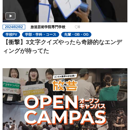
2024/02/02
放送芸術学院専門学校
0
学校PV
学部・学科・コース
先輩・OB・OG
【衝撃】3文字クイズやったら奇跡的なエンデ
ィングが待ってた