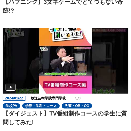
【ハプニング】3文字ゲームでとてつもない奇
跡!?
2024/01/22
放送芸術学院専門学校
0
学校PV
学部・学科・コース
先輩・OB・OG
【ダイジェスト】TV番組制作コースの学生に質
問してみた!