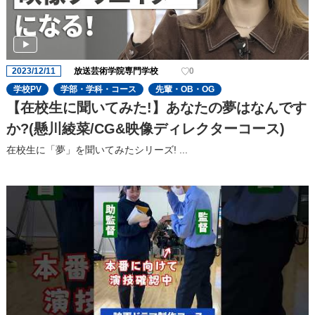
2023/12/11
放送芸術学院専門学校
0
学校PV
学部・学科・コース
先輩・OB・OG
【在校生に聞いてみた!】あなたの夢はなんです
か?(懸川綾菜/CG&映像ディレクターコース)
在校生に「夢」を聞いてみたシリーズ! ...