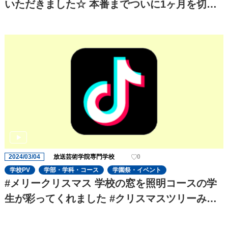
いただきました☆ 本番までついに1ヶ月を切
り、役者の演技の迫力がさらに増してきました!
これからも期待です!
2024/03/04
放送芸術学院専門学校
0
学校PV
学部・学科・コース
学園祭・イベント
#メリークリスマス 学校の窓を照明コースの学
生が彩ってくれました #クリスマスツリーみた
いで#可愛い