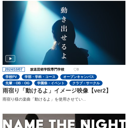
2024/10/07
放送芸術学院専門学校
0
学校PV
学部・学科・コース
オープンキャンパス
先輩・OB・OG
学園祭・イベント
クラブ・サークル
雨宿り「動けるよ」イメージ映像【ver2】
雨宿り様の楽曲「動けるよ」を使用させてい...