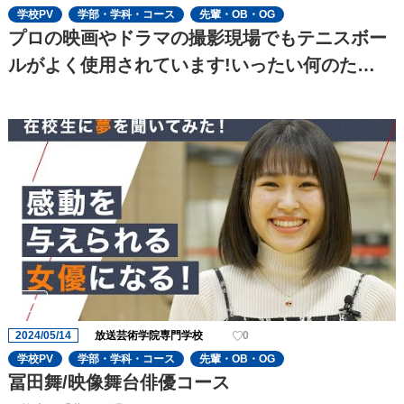
学校PV
学部・学科・コース
先輩・OB・OG
プロの映画やドラマの撮影現場でもテニスボー
ルがよく使用されています!いったい何のた
め??
2024/05/14
放送芸術学院専門学校
0
学校PV
学部・学科・コース
先輩・OB・OG
冨田舞/映像舞台俳優コース