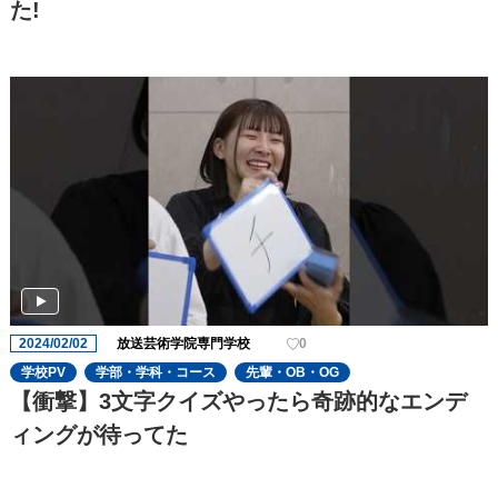
た!
2024/02/02
放送芸術学院専門学校
0
学校PV
学部・学科・コース
先輩・OB・OG
【衝撃】3文字クイズやったら奇跡的なエンデ
ィングが待ってた