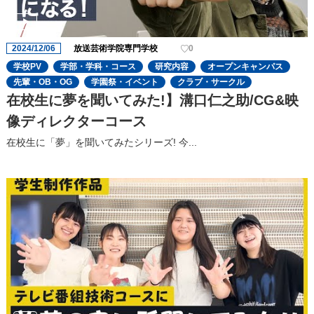
2024/12/06
放送芸術学院専門学校
0
学校PV
学部・学科・コース
研究内容
オープンキャンパス
先輩・OB・OG
学園祭・イベント
クラブ・サークル
在校生に夢を聞いてみた!】溝口仁之助/CG&映
像ディレクターコース
在校生に「夢」を聞いてみたシリーズ! 今...