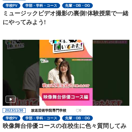
学校PV
学部・学科・コース
先輩・OB・OG
ミュージックビデオ撮影の裏側!体験授業で一緒
にやってみよう!
2023/11/30
放送芸術学院専門学校
0
学校PV
学部・学科・コース
先輩・OB・OG
映像舞台俳優コースの在校生に色々質問してみ