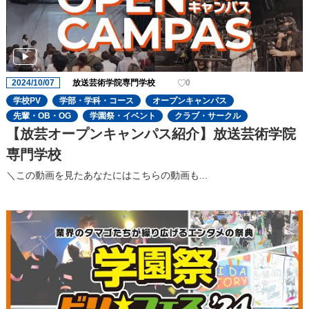
2024/10/07
放送芸術学院専門学校
0
学校PV
学部・学科・コース
オープンキャンパス
先輩・OB・OG
学園祭・イベント
クラブ・サークル
【放芸オープンキャンパス紹介】放送芸術学院
専門学校
＼この動画を見たあなたにはこちらの動画も...