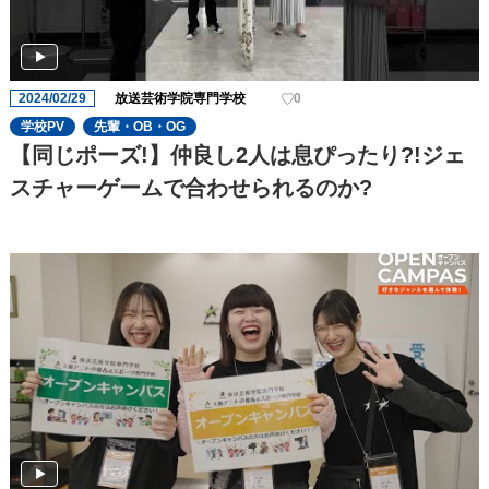
2024/02/29
放送芸術学院専門学校
0
学校PV
先輩・OB・OG
【同じポーズ!】仲良し2人は息ぴったり?!ジェ
スチャーゲームで合わせられるのか?