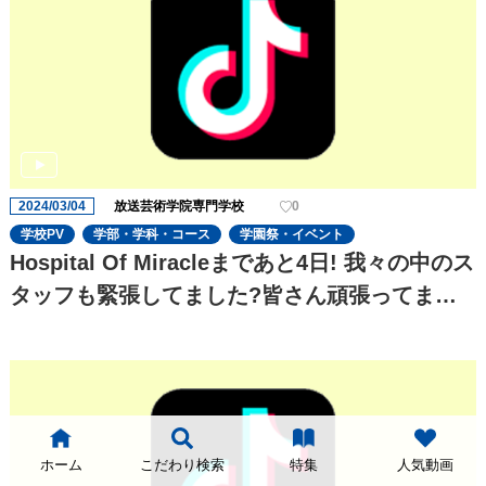
2024/03/04
放送芸術学院専門学校
0
学校PV
学部・学科・コース
学園祭・イベント
Hospital Of Miracleまであと4日! 我々の中のス
タッフも緊張してました?皆さん頑張ってます
のでぜひ会場でさせていただきます
ホーム
こだわり検索
特集
人気動画