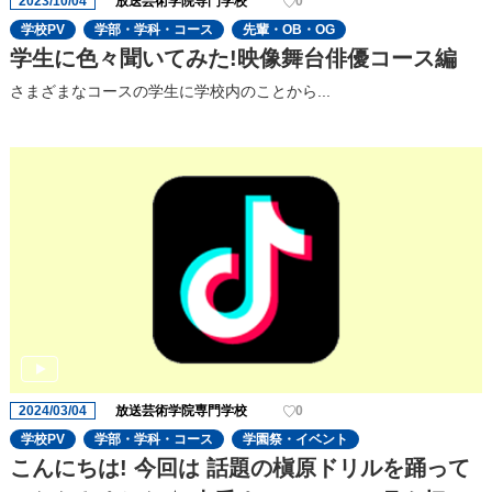
2023/10/04
放送芸術学院専門学校
0
学校PV
学部・学科・コース
先輩・OB・OG
学生に色々聞いてみた!映像舞台俳優コース編
さまざまなコースの学生に学校内のことから...
2024/03/04
放送芸術学院専門学校
0
学校PV
学部・学科・コース
学園祭・イベント
こんにちは! 今回は 話題の槇原ドリルを踊って