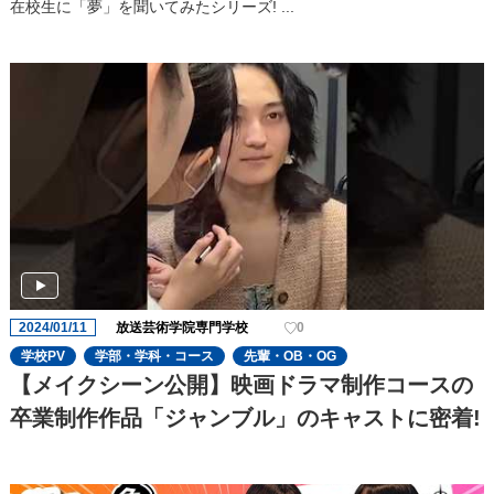
在校生に「夢」を聞いてみたシリーズ! ...
2024/01/11
放送芸術学院専門学校
0
学校PV
学部・学科・コース
先輩・OB・OG
【メイクシーン公開】映画ドラマ制作コースの
卒業制作作品「ジャンブル」のキャストに密着!