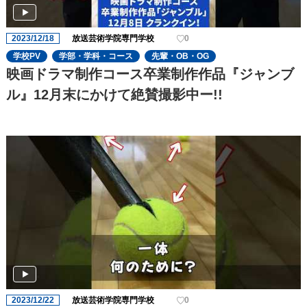
2023/12/18
放送芸術学院専門学校
0
学校PV
学部・学科・コース
先輩・OB・OG
映画ドラマ制作コース卒業制作作品『ジャンブ
ル』12月末にかけて絶賛撮影中ー!!
2023/12/22
放送芸術学院専門学校
0