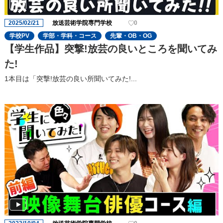
2025/02/21
放送芸術学院専門学校
0
学校PV
学部・学科・コース
先輩・OB・OG
【学生作品】突撃!放芸の良いところを聞いてみ
た!
1本目は「突撃!放芸の良い所聞いてみた!...