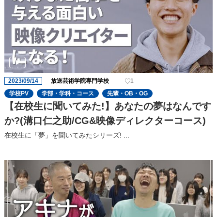
2023/09/14
放送芸術学院専門学校
1
学校PV
学部・学科・コース
先輩・OB・OG
【在校生に聞いてみた!】あなたの夢はなんです
か?(溝口仁之助/CG&映像ディレクターコース)
在校生に「夢」を聞いてみたシリーズ! ...