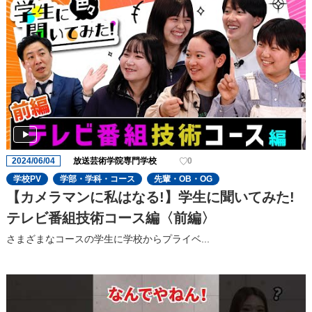
2024/06/04
放送芸術学院専門学校
0
学校PV
学部・学科・コース
先輩・OB・OG
【カメラマンに私はなる!】学生に聞いてみた!
テレビ番組技術コース編〈前編〉
さまざまなコースの学生に学校からプライベ...