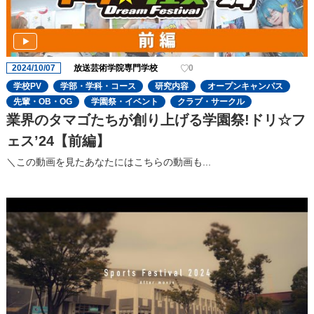
2024/10/07
放送芸術学院専門学校
0
学校PV
学部・学科・コース
研究内容
オープンキャンパス
先輩・OB・OG
学園祭・イベント
クラブ・サークル
業界のタマゴたちが創り上げる学園祭!ドリ☆フ
ェスʼ24【前編】
＼この動画を見たあなたにはこちらの動画も...