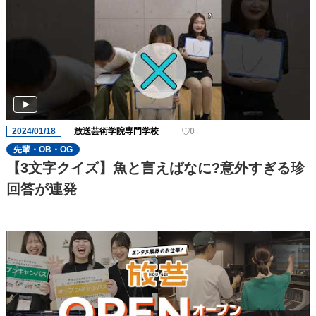
2024/01/18
放送芸術学院専門学校
0
先輩・OB・OG
【3文字クイズ】魚と言えばなに?意外すぎる珍
回答が連発