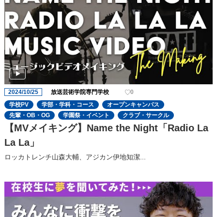
2024/10/25
放送芸術学院専門学校
0
学校PV
学部・学科・コース
オープンキャンパス
先輩・OB・OG
学園祭・イベント
クラブ・サークル
【MVメイキング】Name the Night「Radio La
La La」
ロッカトレンチ山森大輔、アジカン伊地知潔...