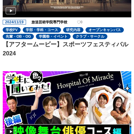
2024/11/19
放送芸術学院専門学校
0
学校PV
学部・学科・コース
研究内容
オープンキャンパス
先輩・OB・OG
学園祭・イベント
クラブ・サークル
【アフタームービー】スポーツフェスティバル
2024