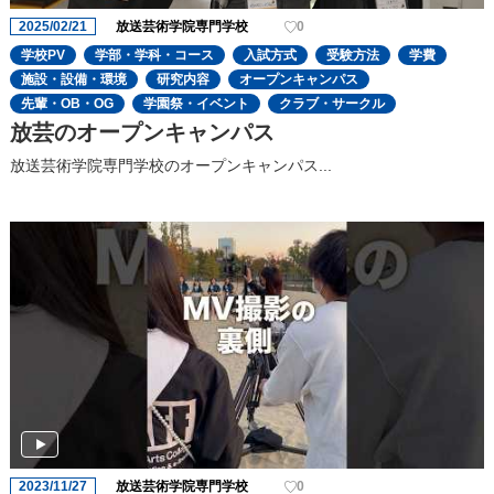
2025/02/21
放送芸術学院専門学校
0
学校PV
学部・学科・コース
入試方式
受験方法
学費
施設・設備・環境
研究内容
オープンキャンパス
先輩・OB・OG
学園祭・イベント
クラブ・サークル
放芸のオープンキャンパス
放送芸術学院専門学校のオープンキャンパス...
2023/11/27
放送芸術学院専門学校
0