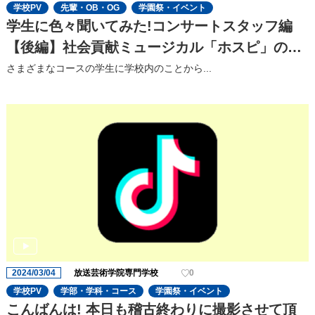
学校PV
先輩・OB・OG
学園祭・イベント
学生に色々聞いてみた!コンサートスタッフ編
【後編】社会貢献ミュージカル「ホスピ」の⾒
どころを聞いてみた!
さまざまなコースの学⽣に学校内のことから...
2024/03/04
放送芸術学院専門学校
0
学校PV
学部・学科・コース
学園祭・イベント
こんばんは! 本日も稽古終わりに撮影させて頂