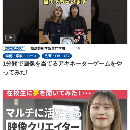
2023/12/07
放送芸術学院専門学校
0
学部・学科・コース
先輩・OB・OG
1分間で画像を当てるアキネーターゲームをや
ってみた!