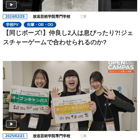
2024/02/29
放送芸術学院専門学校
0
学校PV
先輩・OB・OG
【同じポーズ!】仲良し2人は息ぴったり?!ジェ
スチャーゲームで合わせられるのか?
2025/02/21
放送芸術学院専門学校
0