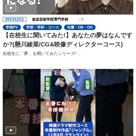
2023/12/11
放送芸術学院専門学校
0
学校PV
学部・学科・コース
先輩・OB・OG
【在校生に聞いてみた!】あなたの夢はなんです
か?(懸川綾菜/CG&映像ディレクターコース)
在校生に「夢」を聞いてみたシリーズ! ...