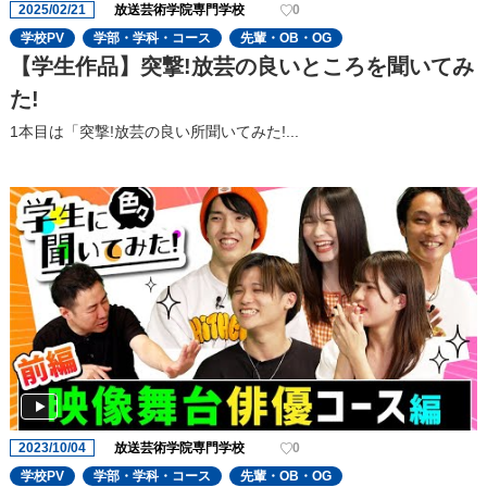
2025/02/21
放送芸術学院専門学校
0
学校PV
学部・学科・コース
先輩・OB・OG
【学生作品】突撃!放芸の良いところを聞いてみ
た!
1本目は「突撃!放芸の良い所聞いてみた!...
2023/10/04
放送芸術学院専門学校
0
学校PV
学部・学科・コース
先輩・OB・OG