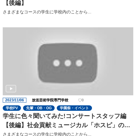
【後編】
さまざまなコースの学⽣に学校内のことから...
2023/11/06
放送芸術学院専門学校
0
学校PV
先輩・OB・OG
学園祭・イベント
学生に色々聞いてみた!コンサートスタッフ編
【後編】社会貢献ミュージカル「ホスピ」の⾒
どころを聞いてみた!
さまざまなコースの学⽣に学校内のことから...