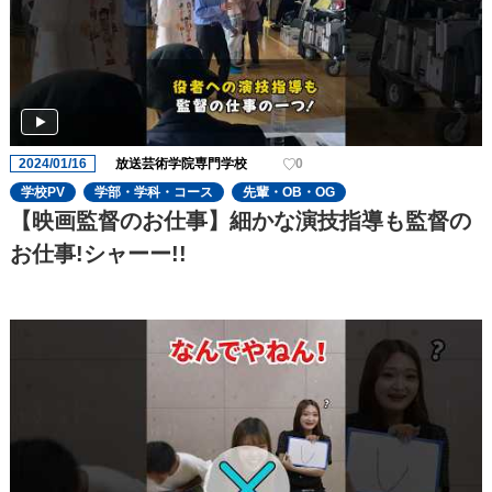
2024/01/16
放送芸術学院専門学校
0
学校PV
学部・学科・コース
先輩・OB・OG
【映画監督のお仕事】細かな演技指導も監督の
お仕事!シャーー!!