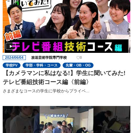
2024/06/04
放送芸術学院専門学校
0
学校PV
学部・学科・コース
先輩・OB・OG
【カメラマンに私はなる!】学生に聞いてみた!
テレビ番組技術コース編〈前編〉
さまざまなコースの学生に学校からプライベ...