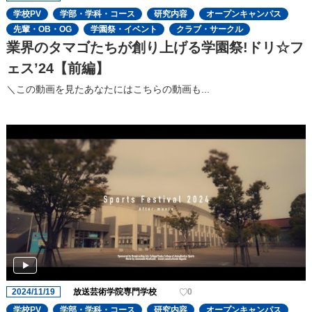
学校PV
学部・学科・コース
研究内容
オープンキャンパス
先輩・OB・OG
学園祭・イベント
クラブ・サークル
業界のタマゴたちが創り上げる学園祭!ドリ☆フ
ェスʼ24【前編】
＼この動画を見たあなたにはこちらの動画も...
2024/11/19
放送芸術学院専門学校
0
学校PV
学部・学科・コース
研究内容
オープンキャンパス