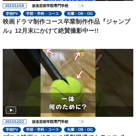
2023/12/18
放送芸術学院専門学校
0
学校PV
学部・学科・コース
先輩・OB・OG
映画ドラマ制作コース卒業制作作品『ジャンブ
ル』12月末にかけて絶賛撮影中ー!!
2023/12/22
放送芸術学院専門学校
0
学校PV
学部・学科・コース
先輩・OB・OG