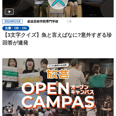
2024/01/18
放送芸術学院専門学校
0
先輩・OB・OG
【3文字クイズ】魚と言えばなに?意外すぎる珍
回答が連発