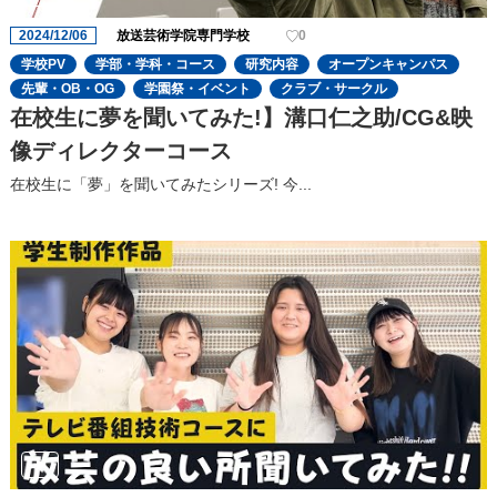
2024/12/06
放送芸術学院専門学校
0
学校PV
学部・学科・コース
研究内容
オープンキャンパス
先輩・OB・OG
学園祭・イベント
クラブ・サークル
在校生に夢を聞いてみた!】溝口仁之助/CG&映
像ディレクターコース
在校生に「夢」を聞いてみたシリーズ! 今...