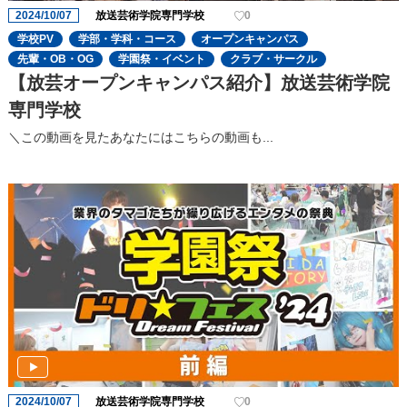
2024/10/07
放送芸術学院専門学校
0
学校PV
学部・学科・コース
オープンキャンパス
先輩・OB・OG
学園祭・イベント
クラブ・サークル
【放芸オープンキャンパス紹介】放送芸術学院
専門学校
＼この動画を見たあなたにはこちらの動画も...
2024/10/07
放送芸術学院専門学校
0