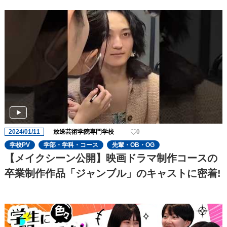
2024/01/11
放送芸術学院専門学校
0
学校PV
学部・学科・コース
先輩・OB・OG
【メイクシーン公開】映画ドラマ制作コースの
卒業制作作品「ジャンブル」のキャストに密着!