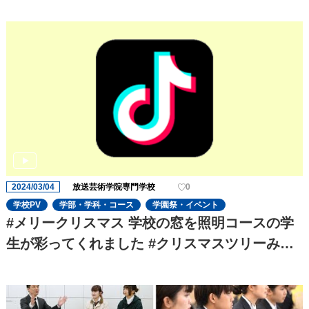
り、役者の演技の迫力がさらに増してきました!
これからも期待です!
2024/03/04
放送芸術学院専門学校
0
学校PV
学部・学科・コース
学園祭・イベント
#メリークリスマス 学校の窓を照明コースの学
生が彩ってくれました #クリスマスツリーみた
いで#可愛い