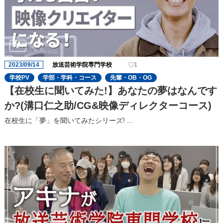
2023/09/14
放送芸術学院専門学校
1
学校PV
学部・学科・コース
先輩・OB・OG
【在校生に聞いてみた!】あなたの夢はなんです
か?(溝口仁之助/CG&映像ディレクターコース)
在校生に「夢」を聞いてみたシリーズ! ...