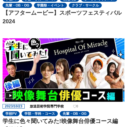
先輩・OB・OG
学園祭・イベント
クラブ・サークル
【アフタームービー】スポーツフェスティバル
2024
2023/10/23
放送芸術学院専門学校
0
学校PV
学部・学科・コース
先輩・OB・OG
学生に色々聞いてみた!映像舞台俳優コース編