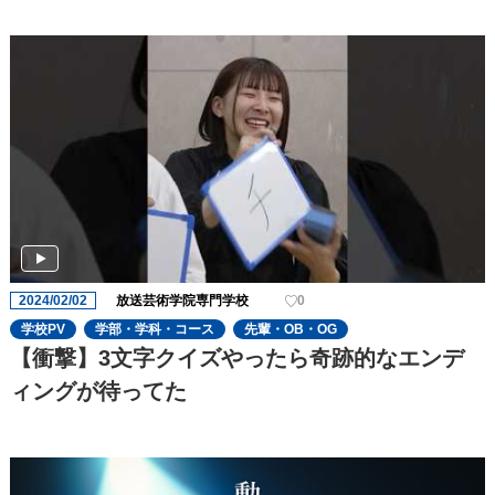
2024/02/02
放送芸術学院専門学校
0
学校PV
学部・学科・コース
先輩・OB・OG
【衝撃】3文字クイズやったら奇跡的なエンデ
ィングが待ってた