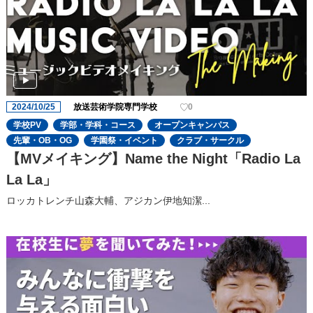
2024/10/25
放送芸術学院専門学校
0
学校PV
学部・学科・コース
オープンキャンパス
先輩・OB・OG
学園祭・イベント
クラブ・サークル
【MVメイキング】Name the Night「Radio La
La La」
ロッカトレンチ山森大輔、アジカン伊地知潔...