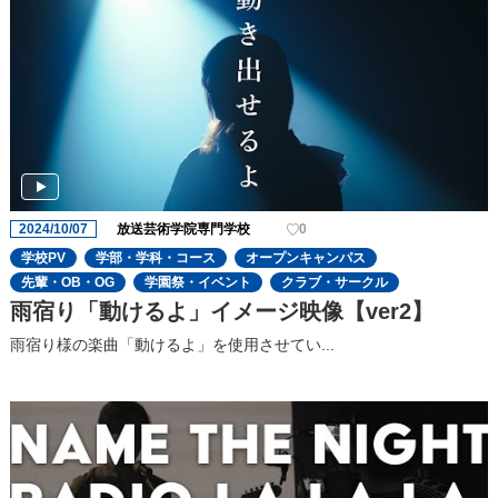
2024/10/07
放送芸術学院専門学校
0
学校PV
学部・学科・コース
オープンキャンパス
先輩・OB・OG
学園祭・イベント
クラブ・サークル
雨宿り「動けるよ」イメージ映像【ver2】
雨宿り様の楽曲「動けるよ」を使用させてい...