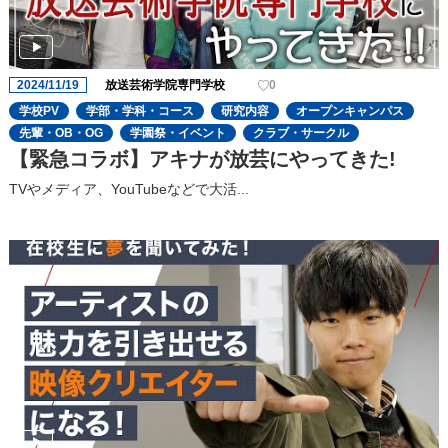
2024/11/19
放送芸術学院専門学校
0
学校PV
学部・学科・コース
研究内容
オープンキャンパス
先輩・OB・OG
学園祭・イベント
クラブ・サークル
【緊急コラボ】アキナが放芸にやってきた!
TVやメディア、YouTubeなどで大活...