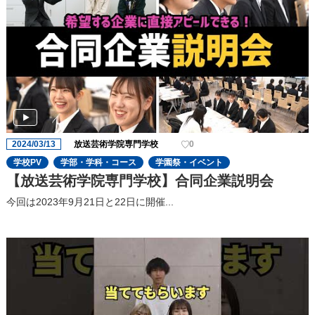
2024/03/13
放送芸術学院専門学校
0
学校PV
学部・学科・コース
学園祭・イベント
【放送芸術学院専門学校】合同企業説明会
今回は2023年9⽉21⽇と22⽇に開催...