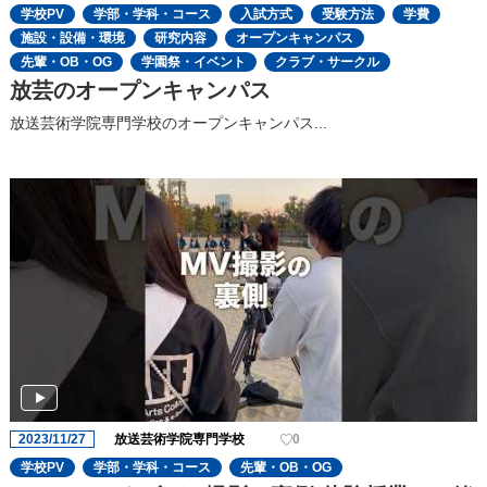
学校PV
学部・学科・コース
入試方式
受験方法
学費
施設・設備・環境
研究内容
オープンキャンパス
先輩・OB・OG
学園祭・イベント
クラブ・サークル
放芸のオープンキャンパス
放送芸術学院専門学校のオープンキャンパス...
2023/11/27
放送芸術学院専門学校
0
学校PV
学部・学科・コース
先輩・OB・OG