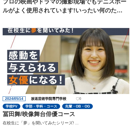
プロの映画やドラマの撮影現場でもテニスボー
ルがよく使用されています!いったい何のた
め??
2024/05/14
放送芸術学院専門学校
0
学校PV
学部・学科・コース
先輩・OB・OG
冨田舞/映像舞台俳優コース
在校生に「夢」を聞いてみたシリーズ! ...