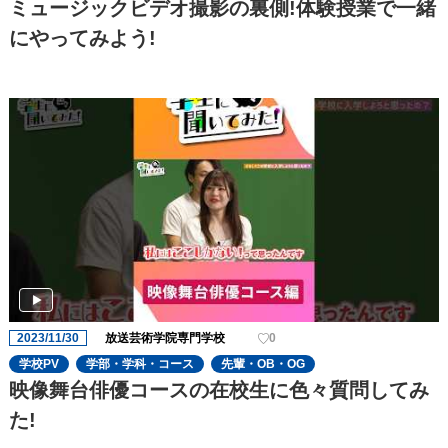
ミュージックビデオ撮影の裏側!体験授業で一緒
にやってみよう!
2023/11/30
放送芸術学院専門学校
0
学校PV
学部・学科・コース
先輩・OB・OG
映像舞台俳優コースの在校生に色々質問してみ
た!