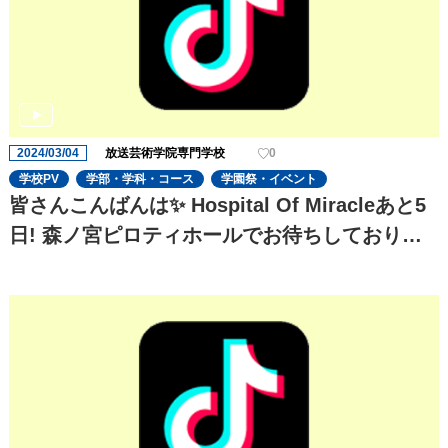
2024/03/04
放送芸術学院専門学校
0
学校PV
学部・学科・コース
学園祭・イベント
皆さんこんばんは✨ Hospital Of Miracleあと5
日! 森ノ宮ピロティホールでお待ちしておりま
す お楽しみに!