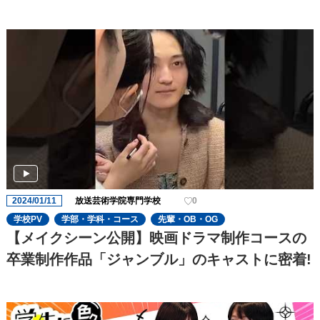
2024/01/11
放送芸術学院専門学校
0
学校PV
学部・学科・コース
先輩・OB・OG
【メイクシーン公開】映画ドラマ制作コースの
卒業制作作品「ジャンブル」のキャストに密着!