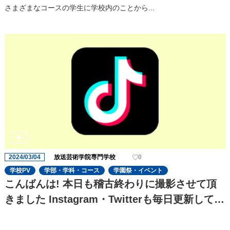
どころを聞いてみた!
さまざまなコースの学⽣に学校内のことから...
2024/03/04
放送芸術学院専門学校
0
学校PV
学部・学科・コース
学園祭・イベント
こんばんは! 本日も稽古終わりに撮影させて頂
きました Instagram・Twitterも毎日更新してお
りますのでぜひチェックお願い致します!!