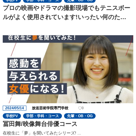
学校PV
学部・学科・コース
先輩・OB・OG
プロの映画やドラマの撮影現場でもテニスボー
ルがよく使用されています!いったい何のた
め??
2024/05/14
放送芸術学院専門学校
0
学校PV
学部・学科・コース
先輩・OB・OG
冨田舞/映像舞台俳優コース
在校生に「夢」を聞いてみたシリーズ! ...