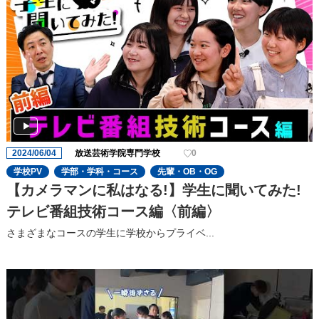
2024/06/04
放送芸術学院専門学校
0
学校PV
学部・学科・コース
先輩・OB・OG
【カメラマンに私はなる!】学生に聞いてみた!
テレビ番組技術コース編〈前編〉
さまざまなコースの学生に学校からプライベ...