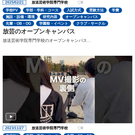
2025/02/21
放送芸術学院専門学校
0
学校PV
学部・学科・コース
入試方式
受験方法
学費
施設・設備・環境
研究内容
オープンキャンパス
先輩・OB・OG
学園祭・イベント
クラブ・サークル
放芸のオープンキャンパス
放送芸術学院専門学校のオープンキャンパス...
2023/11/27
放送芸術学院専門学校
0