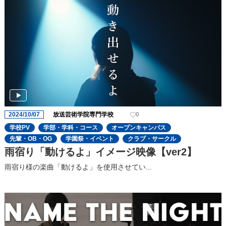
2024/10/07
放送芸術学院専門学校
0
学校PV
学部・学科・コース
オープンキャンパス
先輩・OB・OG
学園祭・イベント
クラブ・サークル
雨宿り「動けるよ」イメージ映像【ver2】
雨宿り様の楽曲「動けるよ」を使用させてい...