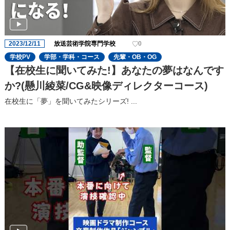
2023/12/11
放送芸術学院専門学校
0
学校PV
学部・学科・コース
先輩・OB・OG
【在校生に聞いてみた!】あなたの夢はなんです
か?(懸川綾菜/CG&映像ディレクターコース)
在校生に「夢」を聞いてみたシリーズ! ...