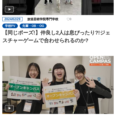
2024/02/29
放送芸術学院専門学校
0
学校PV
先輩・OB・OG
【同じポーズ!】仲良し2人は息ぴったり?!ジェ
スチャーゲームで合わせられるのか?