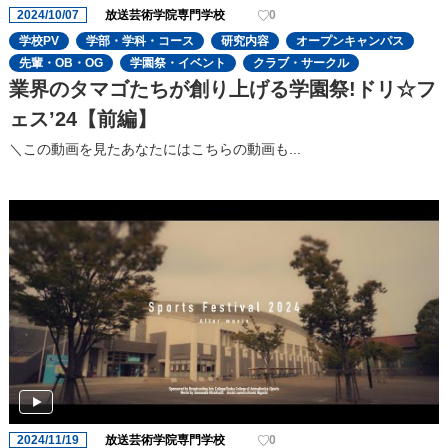
2024/10/07
放送芸術学院専門学校
0
学校PV
学部・学科・コース
研究内容
オープンキャンパス
先輩・OB・OG
学園祭・イベント
クラブ・サークル
業界のタマゴたちが創り上げる学園祭!ドリ☆フ
ェスʼ24【前編】
＼この動画を見たあなたにはこちらの動画も...
2024/11/19
放送芸術学院専門学校
0