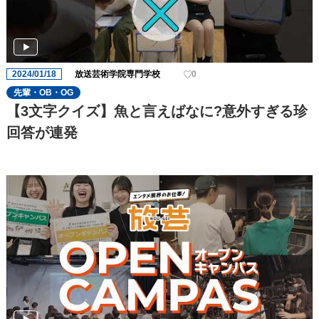
2024/01/18
放送芸術学院専門学校
0
先輩・OB・OG
【3文字クイズ】魚と言えばなに?意外すぎる珍
回答が連発