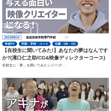
2023/09/14
放送芸術学院専門学校
1
学校PV
学部・学科・コース
先輩・OB・OG
【在校生に聞いてみた!】あなたの夢はなんです
か?(溝口仁之助/CG&映像ディレクターコース)
在校生に「夢」を聞いてみたシリーズ! ...