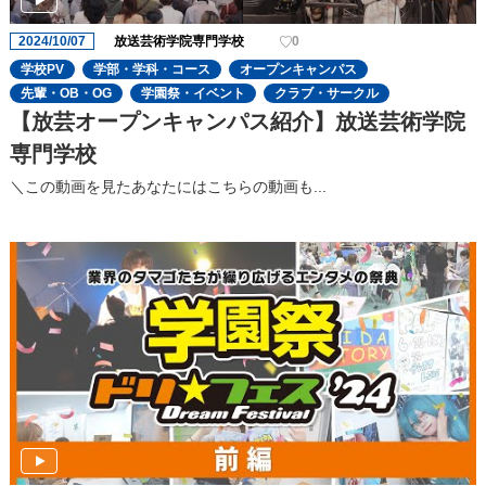
2024/10/07
放送芸術学院専門学校
0
学校PV
学部・学科・コース
オープンキャンパス
先輩・OB・OG
学園祭・イベント
クラブ・サークル
【放芸オープンキャンパス紹介】放送芸術学院
専門学校
＼この動画を見たあなたにはこちらの動画も...