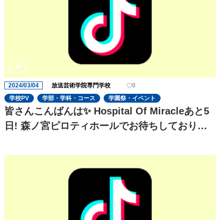
2024/03/04
放送芸術学院専門学校
0
学校PV
学部・学科・コース
学園祭・イベント
皆さんこんばんは✨ Hospital Of Miracleあと5
日! 森ノ宮ピロティホールでお待ちしておりま
す お楽しみに!