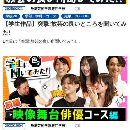
2025/02/21
放送芸術学院専門学校
0
学校PV
学部・学科・コース
先輩・OB・OG
【学生作品】突撃!放芸の良いところを聞いてみ
た!
1本目は「突撃!放芸の良い所聞いてみた!...
2023/10/04
放送芸術学院専門学校
0