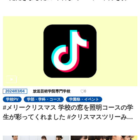
り、役者の演技の迫力がさらに増してきました!
これからも期待です!
2024/03/04
放送芸術学院専門学校
0
学校PV
学部・学科・コース
学園祭・イベント
#メリークリスマス 学校の窓を照明コースの学
生が彩ってくれました #クリスマスツリーみた
いで#可愛い