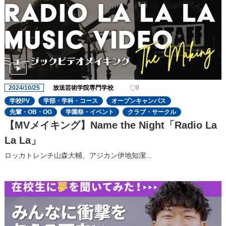
2024/10/25
放送芸術学院専門学校
0
学校PV
学部・学科・コース
オープンキャンパス
先輩・OB・OG
学園祭・イベント
クラブ・サークル
【MVメイキング】Name the Night「Radio La
La La」
ロッカトレンチ山森大輔、アジカン伊地知潔...