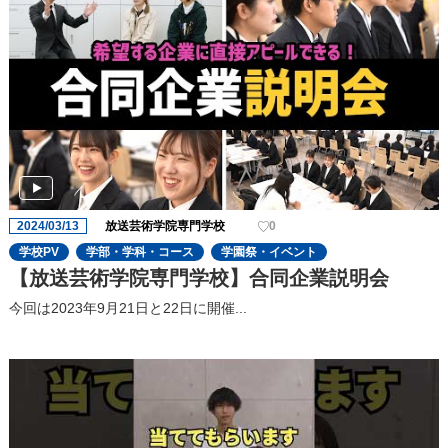
2024/03/13
放送芸術学院専門学校
0
学校PV
学部・学科・コース
学園祭・イベント
【放送芸術学院専門学校】合同企業説明会
今回は2023年9⽉21⽇と22⽇に開催...