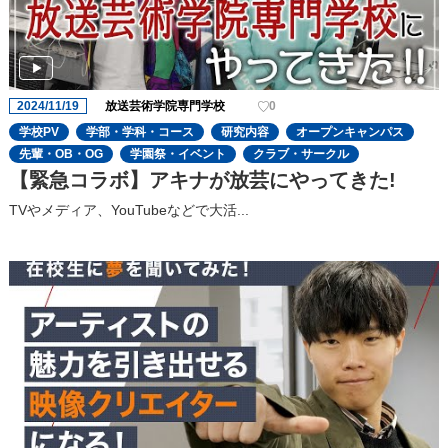
2024/11/19
放送芸術学院専門学校
0
学校PV
学部・学科・コース
研究内容
オープンキャンパス
先輩・OB・OG
学園祭・イベント
クラブ・サークル
【緊急コラボ】アキナが放芸にやってきた!
TVやメディア、YouTubeなどで大活...