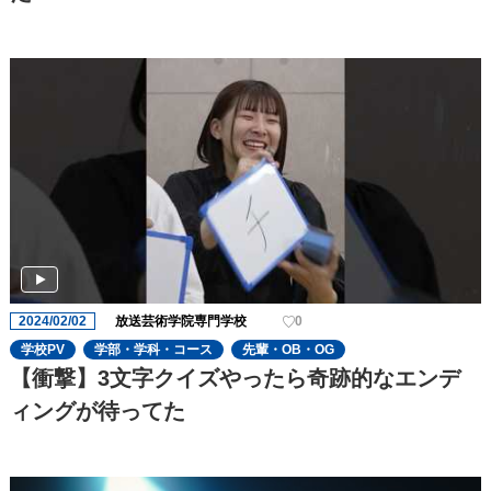
2024/02/02
放送芸術学院専門学校
0
学校PV
学部・学科・コース
先輩・OB・OG
【衝撃】3文字クイズやったら奇跡的なエンデ
ィングが待ってた