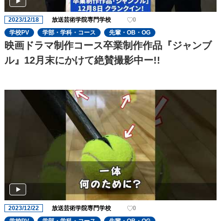
2023/12/18
放送芸術学院専門学校
0
学校PV
学部・学科・コース
先輩・OB・OG
映画ドラマ制作コース卒業制作作品『ジャンブ
ル』12月末にかけて絶賛撮影中ー!!
2023/12/22
放送芸術学院専門学校
0