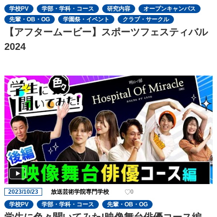
学校PV
学部・学科・コース
研究内容
オープンキャンパス
先輩・OB・OG
学園祭・イベント
クラブ・サークル
【アフタームービー】スポーツフェスティバル
2024
2023/10/23
放送芸術学院専門学校
0
学校PV
学部・学科・コース
先輩・OB・OG