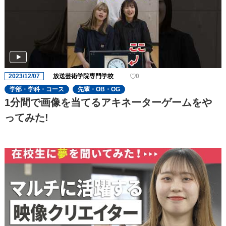
2023/12/07
放送芸術学院専門学校
0
学部・学科・コース
先輩・OB・OG
1分間で画像を当てるアキネーターゲームをや
ってみた!