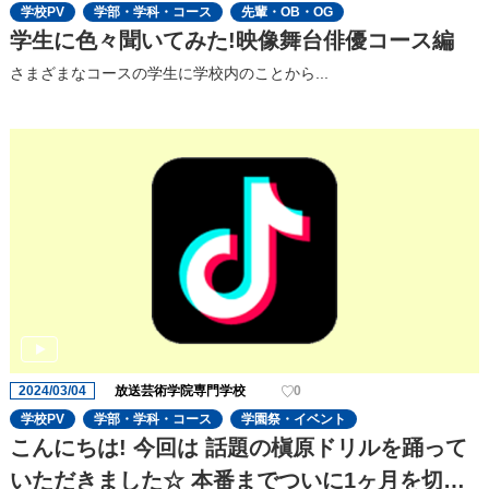
学校PV
学部・学科・コース
先輩・OB・OG
学生に色々聞いてみた!映像舞台俳優コース編
さまざまなコースの学生に学校内のことから...
2024/03/04
放送芸術学院専門学校
0
学校PV
学部・学科・コース
学園祭・イベント
こんにちは! 今回は 話題の槇原ドリルを踊って
いただきました☆ 本番までついに1ヶ月を切