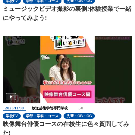
学校PV
学部・学科・コース
先輩・OB・OG
ミュージックビデオ撮影の裏側!体験授業で一緒
にやってみよう!
2023/11/30
放送芸術学院専門学校
0
学校PV
学部・学科・コース
先輩・OB・OG
映像舞台俳優コースの在校生に色々質問してみ
た!