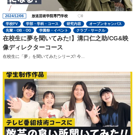
2024/12/06
放送芸術学院専門学校
0
学校PV
学部・学科・コース
研究内容
オープンキャンパス
先輩・OB・OG
学園祭・イベント
クラブ・サークル
在校生に夢を聞いてみた!】溝口仁之助/CG&映
像ディレクターコース
在校生に「夢」を聞いてみたシリーズ! 今...