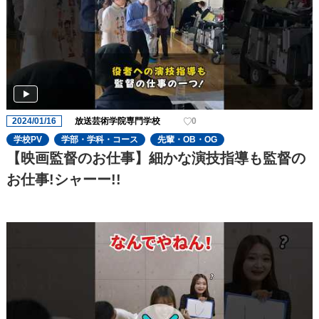
2024/01/16
放送芸術学院専門学校
0
学校PV
学部・学科・コース
先輩・OB・OG
【映画監督のお仕事】細かな演技指導も監督の
お仕事!シャーー!!