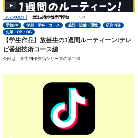
2025/02/21
放送芸術学院専門学校
0
学校PV
学部・学科・コース
施設・設備・環境
研究内容
先輩・OB・OG
【学生作品】放芸生の1週間ルーティーン!テレ
ビ番組技術コース編
今回は、学生制作作品シリーズの第二弾! ...