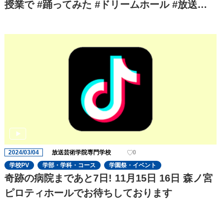
授業で #踊ってみた #ドリームホール #放送芸
術学院専門学校 #照明スタッフ #専門学校の日
常 #学生 #USJハロウィン #usjホラーナイト #u
sj唱ダンスチャレンジ #ハロウィンホラーナイ
ト
2024/03/04
放送芸術学院専門学校
0
学校PV
学部・学科・コース
学園祭・イベント
奇跡の病院まであと7日! 11月15日 16日 森ノ宮
ピロティホールでお待ちしております