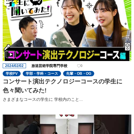
2024/02/02
放送芸術学院専門学校
0
学校PV
学部・学科・コース
先輩・OB・OG
コンサート演出テクノロジーコースの学生に
色々聞いてみた!
さまざまなコースの学⽣に 学校内のこと...