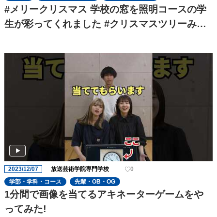
#メリークリスマス 学校の窓を照明コースの学
生が彩ってくれました #クリスマスツリーみた
いで#可愛い
2023/12/07
放送芸術学院専門学校
0
学部・学科・コース
先輩・OB・OG
1分間で画像を当てるアキネーターゲームをや
ってみた!