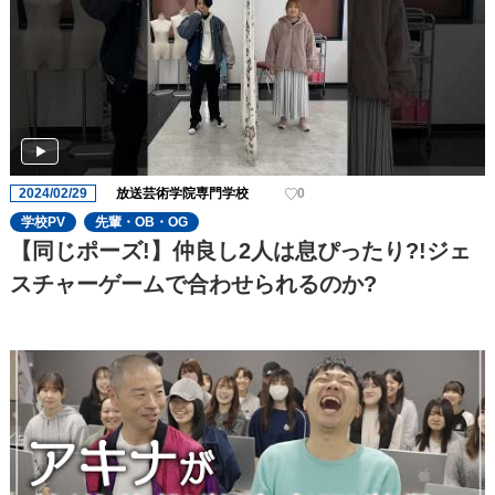
2024/02/29
放送芸術学院専門学校
0
学校PV
先輩・OB・OG
【同じポーズ!】仲良し2人は息ぴったり?!ジェ
スチャーゲームで合わせられるのか?