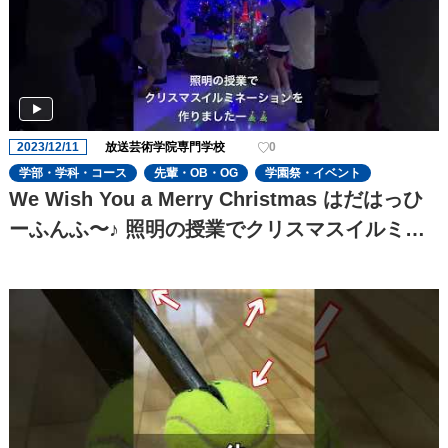
2023/12/11
放送芸術学院専門学校
0
学部・学科・コース
先輩・OB・OG
学園祭・イベント
We Wish You a Merry Christmas はだはっひ
ーふんふ〜♪ 照明の授業でクリスマスイルミネ
ーションを作りましたー