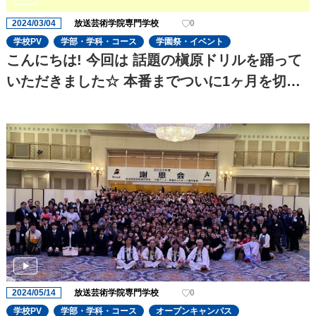
2024/03/04
放送芸術学院専門学校
0
学校PV
学部・学科・コース
学園祭・イベント
こんにちは! 今回は 話題の槇原ドリルを踊って
いただきました☆ 本番までついに1ヶ月を切
り、役者の演技の迫力がさらに増してきました!
これからも期待です!
2024/05/14
放送芸術学院専門学校
0
学校PV
学部・学科・コース
オープンキャンパス