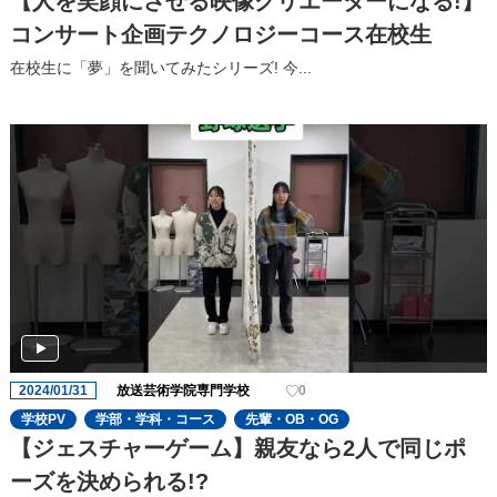
【人を笑顔にさせる映像クリエーターになる!】
コンサート企画テクノロジーコース在校生
在校生に「夢」を聞いてみたシリーズ! 今...
2024/01/31
放送芸術学院専門学校
0
学校PV
学部・学科・コース
先輩・OB・OG
【ジェスチャーゲーム】親友なら2人で同じポ
ーズを決められる!?