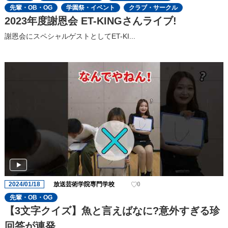
先輩・OB・OG
学園祭・イベント
クラブ・サークル
2023年度謝恩会 ET-KINGさんライブ!
謝恩会にスペシャルゲストとしてET-KI...
2024/01/18
放送芸術学院専門学校
0
先輩・OB・OG
【3文字クイズ】魚と言えばなに?意外すぎる珍
回答が連発