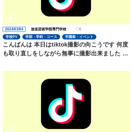
2024/03/04
放送芸術学院専門学校
0
学校PV
学部・学科・コース
学園祭・イベント
こんばんは 本日はtiktok撮影の向こうです 何度
も取り直しをしながら無事に撮影出来ました 稽
古以外のtiktok撮影などにも 一生懸命考えてく
ださいます!! 風景も載せてるのでぜひのぞいて
みて下さい!