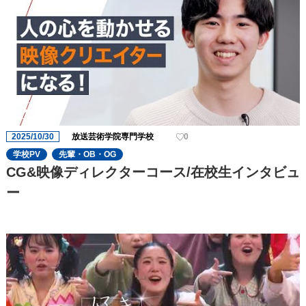
2025/10/30
放送芸術学院専門学校
0
学校PV
先輩・OB・OG
CG&映像ディレクターコース/在校生インタビュ
ー