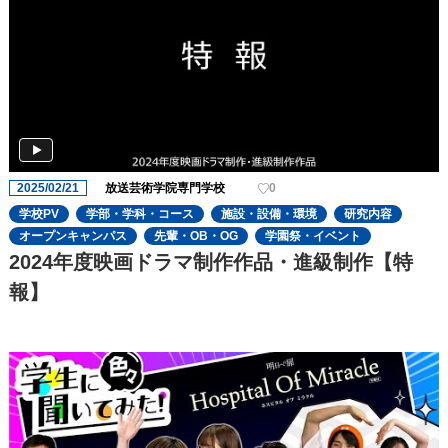
2025/02/21
放送芸術学院専門学校
0
学校PV
学部・学科・コース
施設・設備・環境
研究内容
オープンキャンパス
先輩・OB・OG
学園祭・イベント
2024年度映画ドラマ制作作品・進級制作【特
報】