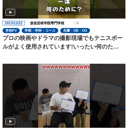
2023/12/22
放送芸術学院専門学校
0
学校PV
学部・学科・コース
先輩・OB・OG
プロの映画やドラマの撮影現場でもテニスボー
ルがよく使用されています!いったい何のた
め??