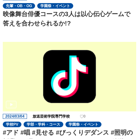
先輩・OB・OG
学園祭・イベント
映像舞台俳優コースの3人は以心伝心ゲームで
答えを合わせられるか!?
2024/03/04
放送芸術学院専門学校
0
学校PV
学部・学科・コース
学園祭・イベント
#アド #唱 #見せる #びっくりデダンス #照明の