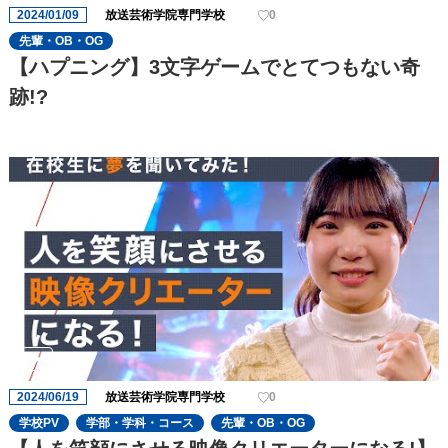
2024/01/09
放送芸術学院専門学校
0
先輩・OB・OG
【ハプニング】3文字ゲームでとてつもない奇
跡!?
2024/06/19
放送芸術学院専門学校
0
学校PV
学部・学科・コース
先輩・OB・OG