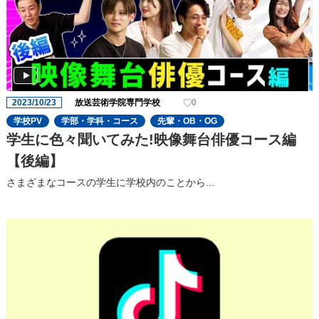
2023/10/23
放送芸術学院専門学校
0
学校PV
学部・学科・コース
先輩・OB・OG
学生に色々聞いてみた!映像舞台俳優コース編
【後編】
さまざまなコースの学⽣に学校内のことから...