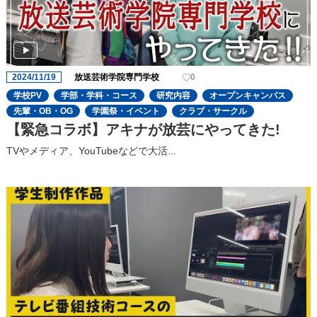
2024/11/19
放送芸術学院専門学校
0
学校PV
学部・学科・コース
研究内容
オープンキャンパス
先輩・OB・OG
学園祭・イベント
クラブ・サークル
【緊急コラボ】アキナが放芸にやってきた!
TVやメディア、YouTubeなどで大活...