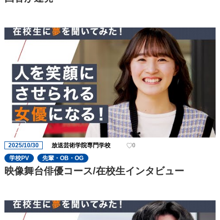
2025/10/30
放送芸術学院専門学校
0
学校PV
先輩・OB・OG
映像舞台俳優コース/在校生インタビュー