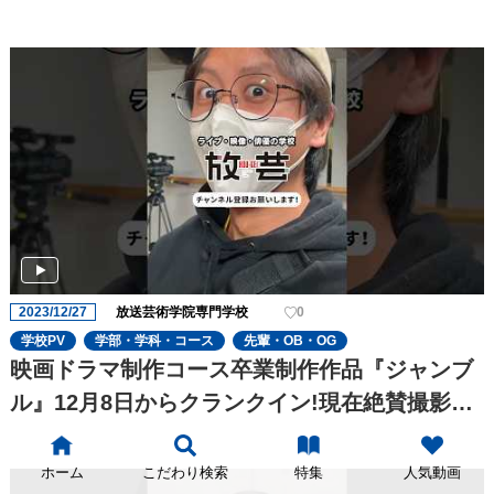
2023/12/27
放送芸術学院専門学校
0
学校PV
学部・学科・コース
先輩・OB・OG
映画ドラマ制作コース卒業制作作品『ジャンブ
ル』12月8日からクランクイン!現在絶賛撮影
中!!
ホーム
こだわり検索
特集
人気動画