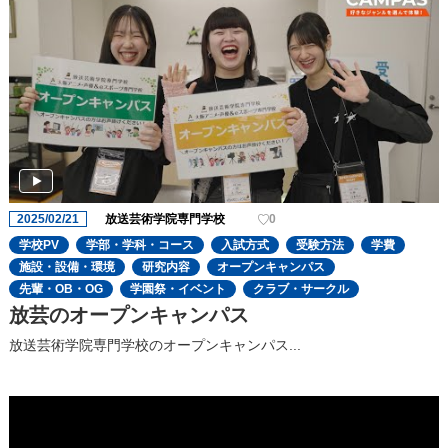
2025/02/21
放送芸術学院専門学校
0
学校PV
学部・学科・コース
入試方式
受験方法
学費
施設・設備・環境
研究内容
オープンキャンパス
先輩・OB・OG
学園祭・イベント
クラブ・サークル
放芸のオープンキャンパス
放送芸術学院専門学校のオープンキャンパス...