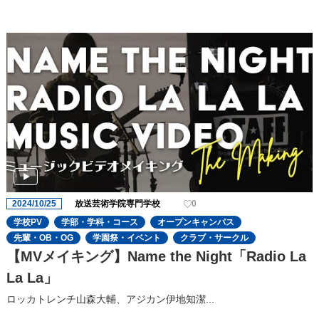
2024/10/25
放送芸術学院専門学校
0
学校PV
学部・学科・コース
オープンキャンパス
先輩・OB・OG
学園祭・イベント
クラブ・サークル
【MVメイキング】Name the Night「Radio La
La La」
ロッカトレンチ山森大輔、アジカン伊地知潔...