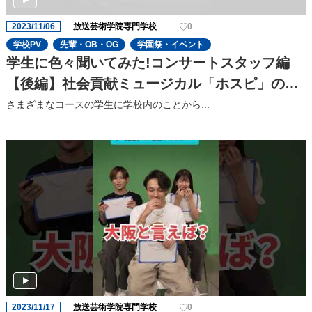
2023/11/06
放送芸術学院専門学校
0
学校PV
先輩・OB・OG
学園祭・イベント
学生に色々聞いてみた!コンサートスタッフ編
【後編】社会貢献ミュージカル「ホスピ」の⾒
どころを聞いてみた!
さまざまなコースの学⽣に学校内のことから...
2023/11/17
放送芸術学院専門学校
0